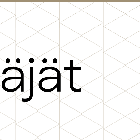
ä
j
ä
t