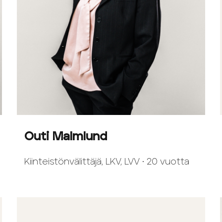
Outi Malmlund
Kiinteistönvälittäjä, LKV, LVV • 20 vuotta