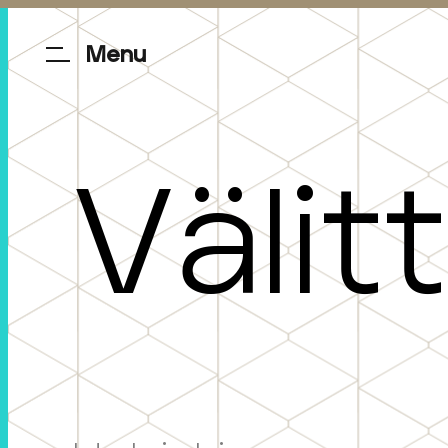
Menu
V
ä
l
i
t
t