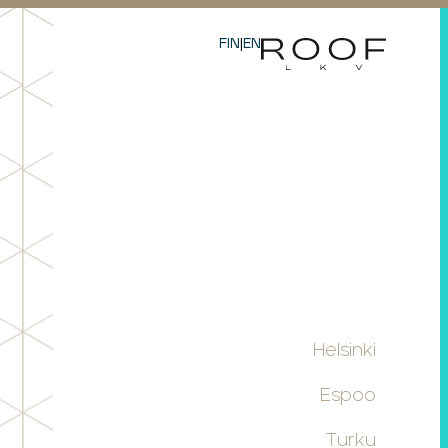
FIN
|
EN
Helsinki
Espoo
Turku