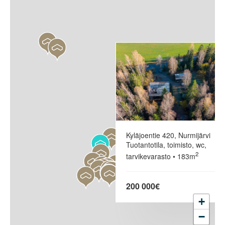
Kyläjoentie 420, Nurmijärvi
Tuotantotila, toimisto, wc,
2
tarvikevarasto • 183m
200 000€
+
−