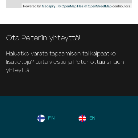
Powered by
Geoapify
|
© OpenMapTiles
© OpenStreetMap
contributors
Ota Peteriin yhteyttä!
Haluatko varata tapaamisen tai kaipaatko
lisätietoja? Laita viestiä ja Peter ottaa sinuun
yhteyttä!
FIN
EN