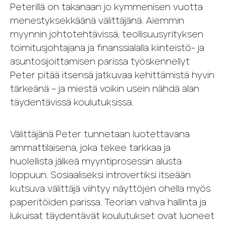
Peterillä on takanaan jo kymmenisen vuotta
menestyksekkäänä välittäjänä. Aiemmin
myynnin johtotehtävissä, teollisuusyrityksen
toimitusjohtajana ja finanssialalla kiinteistö- ja
asuntosijoittamisen parissa työskennellyt
Peter pitää itsensä jatkuvaa kehittämistä hyvin
tärkeänä – ja miestä voikin usein nähdä alan
täydentävissä koulutuksissa.
Välittäjänä Peter tunnetaan luotettavana
ammattilaisena, joka tekee tarkkaa ja
huolellista jälkeä myyntiprosessin alusta
loppuun. Sosiaaliseksi introvertiksi itseään
kutsuva välittäjä viihtyy näyttöjen ohella myös
paperitöiden parissa. Teorian vahva hallinta ja
lukuisat täydentävät koulutukset ovat luoneet