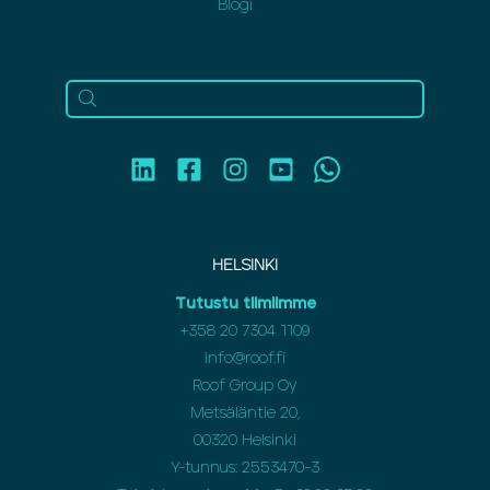
Blogi
HELSINKI
Tutustu tiimiimme
+358 20 7304 1109
info@roof.fi
Roof Group Oy
Metsäläntie 20,
00320 Helsinki
Y-tunnus: 2553470-3