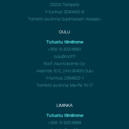
33200 Tampere
Y-tunnus: 3240445-6
Toimisto avoinna: Sopimuksen mukaan.
OULU
Tutustu tiimiimme
+358
10 633 8880
oulu@roof.fi
Roof Asuntokolmio Oy
Alasintie 10 E, 2.krs 90400 Oulu
Y-tunnus: 2364822-1
Toimisto avoinna: Ma-Pe 10-17
LIMINKA
Tutustu tiimiimme
+358
10 633 8889