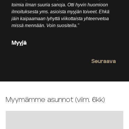
toimia ilman suuria sanoja. Otti hyvin huomioon
ilmoituksesta yms. asioista myyjän toiveet. Ehkä
jäin kaipaamaan lyhyttä viikottaista yhteenvetoa
missä mennään. Voin suositella."
Myyjä
Seuraava
Myymämme asunnot (viim. 6kk)