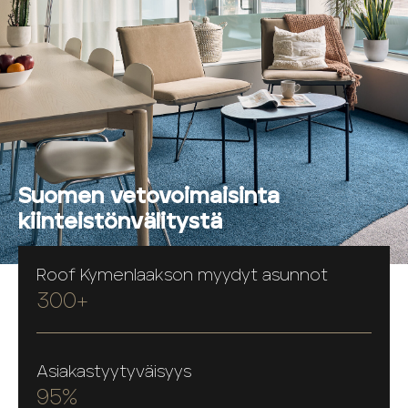
Suomen vetovoimaisinta
kiinteistönvälitystä
Roof Kymenlaakson myydyt asunnot
300+
Asiakastyytyväisyys
95%