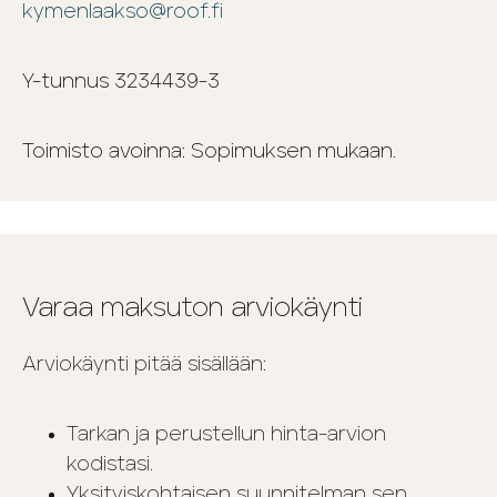
kymenlaakso@roof.fi
Y-tunnus 3234439-3
Toimisto avoinna: Sopimuksen mukaan.
Varaa maksuton arviokäynti
Arviokäynti pitää sisällään:
Tarkan ja perustellun hinta-arvion
kodistasi.
Yksityiskohtaisen suunnitelman sen