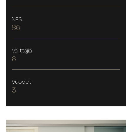
NPS
86
Välittäjiä
6
Vuodet
3