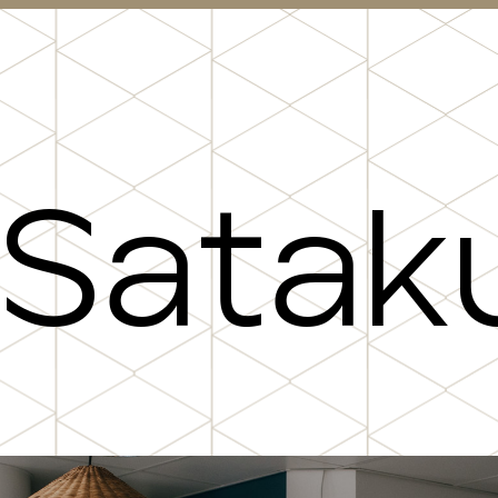
S
a
t
a
k