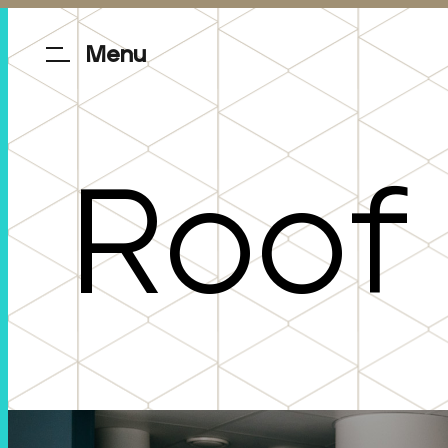
Menu
R
o
o
f