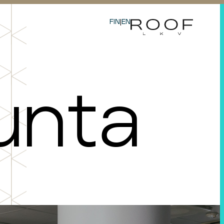
FIN
|
EN
u
n
t
a