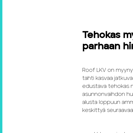
Tehokas my
parhaan h
Roof LKV on myynyt
tahti kasvaa jatkuv
edustava tehokas m
asunnonvaihdon hu
alusta loppuun ammat
keskittyä seuraava