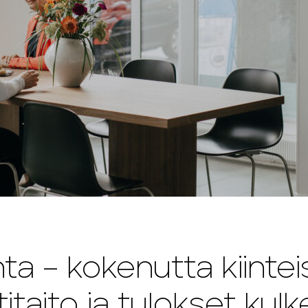
a – kokenutta kiinteis
taito ja tulokset kulk