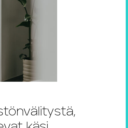
tönvälitystä,
evat käsi