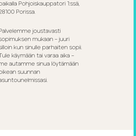
paikalla
Pohjoiskauppatori 1:ssä,
28100 Porissa.
Palvelemme joustavasti
sopimuksen mukaan – juuri
silloin kun sinulle parhaiten sopii.
Tule käymään tai varaa aika –
me autamme sinua löytämään
oikean suunnan
asuntounelmissasi.