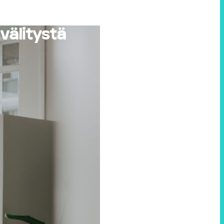
tovoimaisinta
nvälitystä