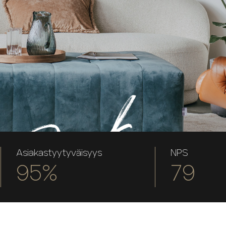
Asiakastyytyväisyys
NPS
95%
79