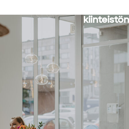
Suomen ve
kiinteistö