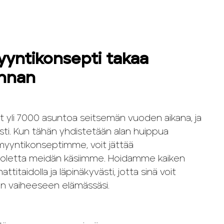
yntikonsepti takaa
innan
 yli 7000 asuntoa seitsemän vuoden aikana, ja
asti. Kun tähän yhdistetään alan huippua
yyntikonseptimme, voit jättää
oletta meidän käsiimme. Hoidamme kaiken
titaidolla ja läpinäkyvästi, jotta sinä voit
an vaiheeseen elämässäsi.