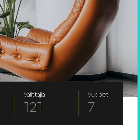
Välittäjiä
Vuodet
121
7