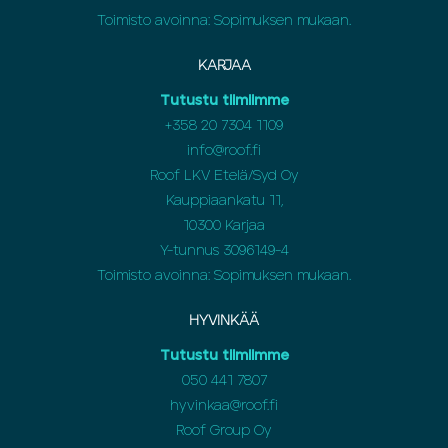
Toimisto avoinna: Sopimuksen mukaan.
KARJAA
Tutustu tiimiimme
+358 20 7304 1109
info@roof.fi
Roof LKV Etelä/Syd Oy
Kauppiaankatu 11,
10300 Karjaa
Y-tunnus 3096149-4
Toimisto avoinna: Sopimuksen mukaan.
HYVINKÄÄ
Tutustu tiimiimme
050 441 7807
hyvinkaa@roof.fi
Roof Group Oy