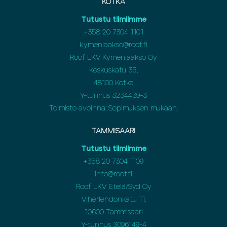
KOTKA
Tutustu tiimiimme
+358
20 7304 1101
kymenlaakso@roof.fi
Roof LKV Kymenlaakso Oy
Keskuskatu 35,
48100 Kotka
Y-tunnus 3234439-3
Toimisto avoinna: Sopimuksen mukaan.
TAMMISAARI
Tutustu tiimiimme
+358 20 7304 1109
info@roof.fi
Roof LKV Etelä/Syd Oy
Viherlehdonkatu 11,
10600 Tammisaari
Y-tunnus 3096149-4