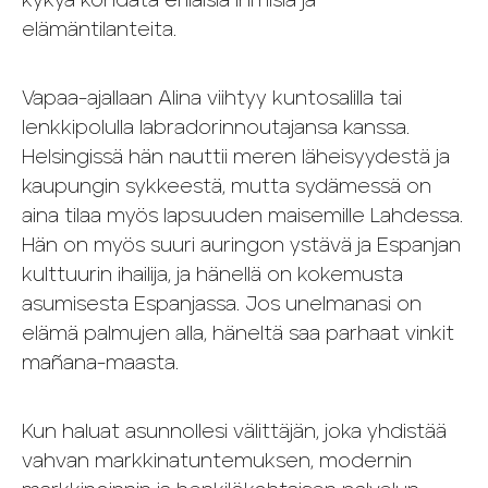
kykyä kohdata erilaisia ihmisiä ja
elämäntilanteita.
Vapaa-ajallaan Alina viihtyy kuntosalilla tai
lenkkipolulla labradorinnoutajansa kanssa.
Helsingissä hän nauttii meren läheisyydestä ja
kaupungin sykkeestä, mutta sydämessä on
aina tilaa myös lapsuuden maisemille Lahdessa.
Hän on myös suuri auringon ystävä ja Espanjan
kulttuurin ihailija, ja hänellä on kokemusta
asumisesta Espanjassa. Jos unelmanasi on
elämä palmujen alla, häneltä saa parhaat vinkit
mañana-maasta.
Kun haluat asunnollesi välittäjän, joka yhdistää
vahvan markkinatuntemuksen, modernin