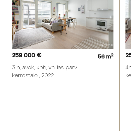
259 000 €
2
2
56 m
3 h, avok, kph, vh, las. parv.
4h
kerrostalo , 2022
ke