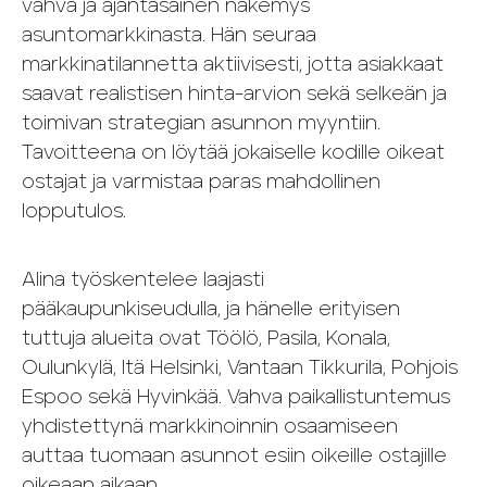
vahva ja ajantasainen näkemys
asuntomarkkinasta. Hän seuraa
markkinatilannetta aktiivisesti, jotta asiakkaat
saavat realistisen hinta-arvion sekä selkeän ja
toimivan strategian asunnon myyntiin.
Tavoitteena on löytää jokaiselle kodille oikeat
ostajat ja varmistaa paras mahdollinen
lopputulos.
Alina työskentelee laajasti
pääkaupunkiseudulla, ja hänelle erityisen
tuttuja alueita ovat Töölö, Pasila, Konala,
Oulunkylä, Itä Helsinki, Vantaan Tikkurila, Pohjois
Espoo sekä Hyvinkää. Vahva paikallistuntemus
yhdistettynä markkinoinnin osaamiseen
auttaa tuomaan asunnot esiin oikeille ostajille
oikeaan aikaan.