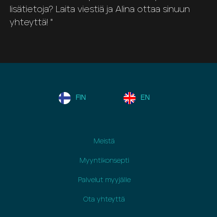
lisätietoja? Laita viestiä ja Alina ottaa sinuun
yhteyttä! "
FIN
EN
Meistä
Myyntikonsepti
Palvelut myyjälle
Ota yhteyttä