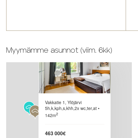
×
Myymämme asunnot (viim. 6kk)
Vakkatie 1, Ylöjärvi
5h,k,kph,s,khh,2x wc,ter,at •
2
142m
463 000€