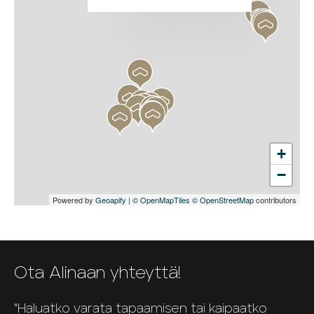
+
−
Powered by
Geoapify
|
© OpenMapTiles
© OpenStreetMap
contributors
Ota Alinaan yhteyttä!
"Haluatko varata tapaamisen tai kaipaatko