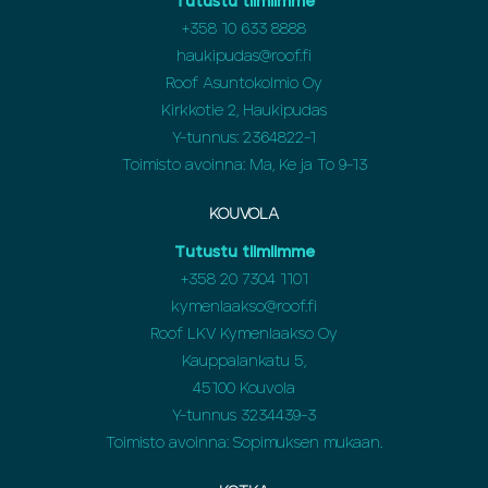
Tutustu tiimiimme
+358
10 633 8888
haukipudas@roof.fi
Roof Asuntokolmio Oy
Kirkkotie 2, Haukipudas
Y-tunnus: 2364822-1
Toimisto avoinna: Ma, Ke ja To 9-13
KOUVOLA
Tutustu tiimiimme
+358
20 7304 1101
kymenlaakso@roof.fi
Roof LKV Kymenlaakso Oy
Kauppalankatu 5,
45100 Kouvola
Y-tunnus 3234439-3
Toimisto avoinna: Sopimuksen mukaan.