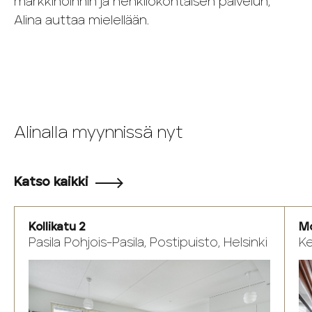
markkinoinnin ja henkilökohtaisen palvelun,
Alina auttaa mielellään.
Alinalla myynnissä nyt
Katso kaikki
Kollikatu 2
Mo
Pasila Pohjois-Pasila, Postipuisto, Helsinki
Ke