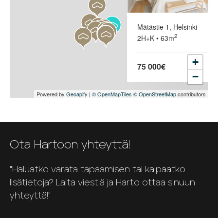
Mätästie 1, Helsinki
2
2H+K • 63m
+
75 000€
−
Powered by
Geoapify
|
© OpenMapTiles
© OpenStreetMap
contributors
Ota Hartoon yhteyttä!
"Haluatko varata tapaamisen tai kaipaatko
lisätietoja? Laita viestiä ja Harto ottaa sinuun
yhteyttä!"