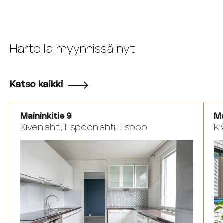
Hartolla myynnissä nyt
Katso kaikki
Maininkitie 9
Ma
Kivenlahti, Espoonlahti, Espoo
Ki