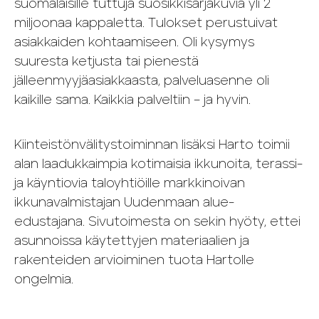
suomalaisille tuttuja suosikkisarjakuvia yli 2
miljoonaa kappaletta. Tulokset perustuivat
asiakkaiden kohtaamiseen. Oli kysymys
suuresta ketjusta tai pienestä
jälleenmyyjäasiakkaasta, palveluasenne oli
kaikille sama. Kaikkia palveltiin – ja hyvin.
Kiinteistönvälitystoiminnan lisäksi Harto toimii
alan laadukkaimpia kotimaisia ikkunoita, terassi-
ja käyntiovia taloyhtiöille markkinoivan
ikkunavalmistajan Uudenmaan alue-
edustajana. Sivutoimesta on sekin hyöty, ettei
asunnoissa käytettyjen materiaalien ja
rakenteiden arvioiminen tuota Hartolle
ongelmia.