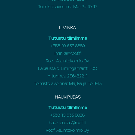
Toimisto avoinna: Ma-Pe 10-17
LIMINKA
Tutustu tiimiimme
+358
10 633 8889
liminka@roof.fi
Roof Asuntokolmio Oy
Lakeustalo, Liminganraitti 10C
Y-tunnus: 2364822-1
Toimisto avoinna: Ma, Ke ja To 9-13
HAUKIPUDAS
Tutustu tiimiimme
+358
10 633 8888
haukipudas@roof.fi
Roof Asuntokolmio Oy