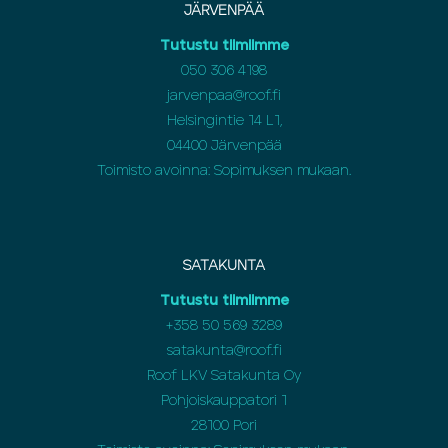
JÄRVENPÄÄ
Tutustu tiimiimme
050 306 4198
jarvenpaa@roof.fi
Helsingintie 14 L1,
04400 Järvenpää
Toimisto avoinna: Sopimuksen mukaan.
SATAKUNTA
Tutustu tiimiimme
+358 50 569 3289
satakunta@roof.fi
Roof LKV Satakunta Oy
Pohjoiskauppatori 1
28100 Pori