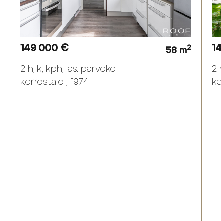
149 000 €
1
2
58 m
2 h, k, kph, las. parveke
2 
kerrostalo , 1974
ke