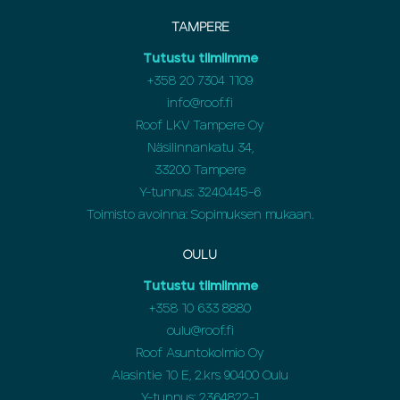
TAMPERE
Tutustu tiimiimme
+358 20 7304 1109
info@roof.fi
Roof LKV Tampere Oy
Näsilinnankatu 34,
33200 Tampere
Y-tunnus: 3240445-6
Toimisto avoinna: Sopimuksen mukaan.
OULU
Tutustu tiimiimme
+358
10 633 8880
oulu@roof.fi
Roof Asuntokolmio Oy
Alasintie 10 E, 2.krs 90400 Oulu
Y-tunnus: 2364822-1