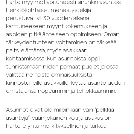
Harto myy motivoituneesti sinunkin asuntosi.
Henkilökohtaiset menestystekijät
perustuvat yli 30 vuoden aikana
karttuneeseen myyntikokemukseen ja
asioiden pitkäjänteiseen oppimiseen. Oman
tärkeydentunteen voittaminen on tärkeää
paitsi elämässä, myös asiakkaan
kohtaamisessa. Kun asunnoista oppii
tunnistamaan niiden parhaat puolet ja osaa
välittää ne näistä ominaisuuksista
kiinnostuneille asiakkaille, löytää asunto uuden
omistajansa nopeammin ja tehokkaammin.
Asunnot eivät ole milloinkaan vain ”pelkkiä
asuntoja”, vaan jokainen koti ja asiakas on
Hartolle yhtä merkityksellinen ja tärkeä.