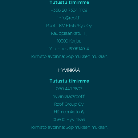
Tutustu tiimiimme
+358 20 7304 1109
info@roof.fi
Roof LKV Etelä/Syd Oy
Kauppiaankatu 11,
10300 Karjaa
Y-tunnus 3096149-4
Toimisto avoinna: Sopimuksen mukaan.
HYVINKÄÄ
Tutustu tiimiimme
050 441 7807
hyvinkaa@roof.fi
Roof Group Oy
Hämeenkatu 6,
05800 Hyvinkää
Toimisto avoinna: Sopimuksen mukaan.