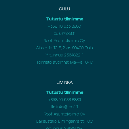
OULU
Tutustu tiimiimme
+358
10 633 8880
oulu@roof.fi
Roof Asuntokolmio Oy
Alasintie 10 E, 2.krs 90400 Oulu
Y-tunnus: 2364822-1
Toimisto avoinna: Ma-Pe 10-17
LIMINKA
Tutustu tiimiimme
+358
10 633 8889
liminka@roof.fi
Roof Asuntokolmio Oy
Lakeustalo, Liminganraitti 10C
Y-tunnus: 2364822-1