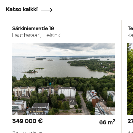
Katso kaikki
Särkiniementie 19
Te
Lauttasaari, Helsinki
K
349 000 €
2
2
66 m