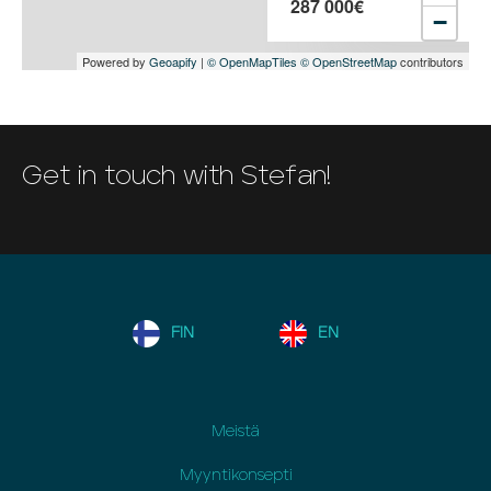
287 000€
−
Powered by
Geoapify
|
© OpenMapTiles
© OpenStreetMap
contributors
Get in touch with Stefan!
FIN
EN
Meistä
Myyntikonsepti