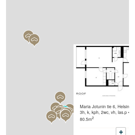
Maria Jotunin tie 6, Helsinki
3h, k, kph, 2wc, vh, las.p •
2
80.5m
+