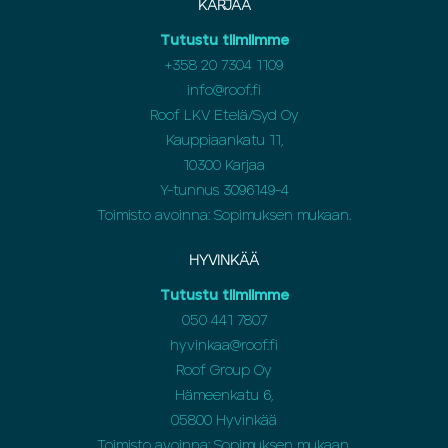
KARJAA
Tutustu tiimiimme
+358 20 7304 1109
info@roof.fi
Roof LKV Etelä/Syd Oy
Kauppiaankatu 11,
10300 Karjaa
Y-tunnus 3096149-4
Toimisto avoinna: Sopimuksen mukaan.
HYVINKÄÄ
Tutustu tiimiimme
050 441 7807
hyvinkaa@roof.fi
Roof Group Oy
Hämeenkatu 6,
05800 Hyvinkää
Toimisto avoinna: Sopimuksen mukaan.