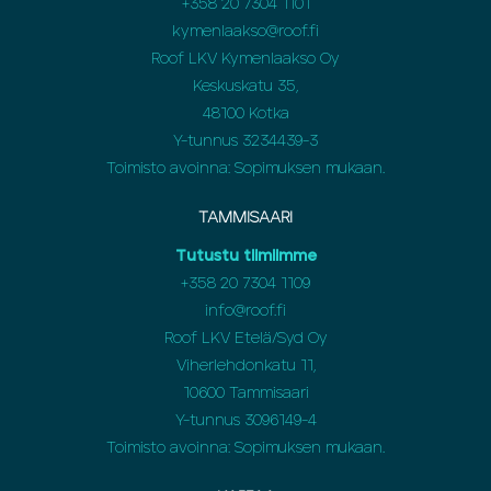
+358
20 7304 1101
kymenlaakso@roof.fi
Roof LKV Kymenlaakso Oy
Keskuskatu 35,
48100 Kotka
Y-tunnus 3234439-3
Toimisto avoinna: Sopimuksen mukaan.
TAMMISAARI
Tutustu tiimiimme
+358 20 7304 1109
info@roof.fi
Roof LKV Etelä/Syd Oy
Viherlehdonkatu 11,
10600 Tammisaari
Y-tunnus 3096149-4
Toimisto avoinna: Sopimuksen mukaan.