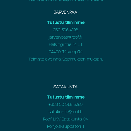
JÄRVENPÄÄ
Tutustu tiimiimme
050 306 4198
jarvenpaa@roof.fi
Helsingintie 14 L1,
04400 Järvenpää
Toimisto avoinna: Sopimuksen mukaan.
SATAKUNTA
Tutustu tiimiimme
+358 50 569 3289
satakunta@roof.fi
Roof LKV Satakunta Oy
Pohjoiskauppatori 1