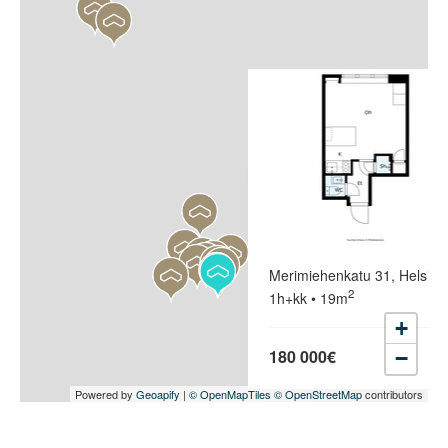
Merimiehenkatu 31, Helsinki
2
1h+kk • 19m
+
180 000€
−
Powered by
Geoapify
|
© OpenMapTiles
© OpenStreetMap
contributors