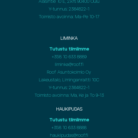
Alasintie 10 E, 2.krs 90400 Oulu
Y-tunnus: 2364822-1
Toimisto avoinna: Ma-Pe 10-17
LIMINKA
Tutustu tiimiimme
+358
10 633 8889
liminka@roof.fi
Roof Asuntokolmio Oy
Lakeustalo, Liminganraitti 10C
Y-tunnus: 2364822-1
Toimisto avoinna: Ma, Ke ja To 9-13
HAUKIPUDAS
Tutustu tiimiimme
+358
10 633 8888
haukipudas@roof.fi