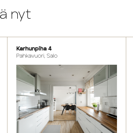
ä nyt
Karhunpiha 4
Pahkavuori, Salo