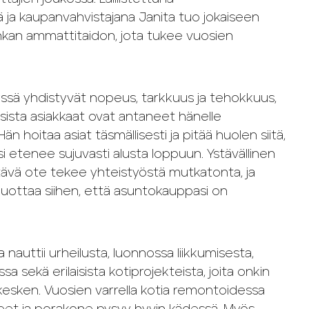
nä ja kaupanvahvistajana Janita tuo jokaiseen
kan ammattitaidon, jota tukee vuosien
ssä yhdistyvät nopeus, tarkkuus ja tehokkuus,
ksista asiakkaat ovat antaneet hänelle
 Hän hoitaa asiat täsmällisesti ja pitää huolen siitä,
 etenee sujuvasti alusta loppuun. Ystävällinen
ttävä ote tekee yhteistyöstä mutkatonta, ja
 luottaa siihen, että asuntokauppasi on
a nauttii urheilusta, luonnossa liikkumisesta,
sa sekä erilaisista kotiprojekteista, joita onkin
 kesken. Vuosien varrella kotia remontoidessa