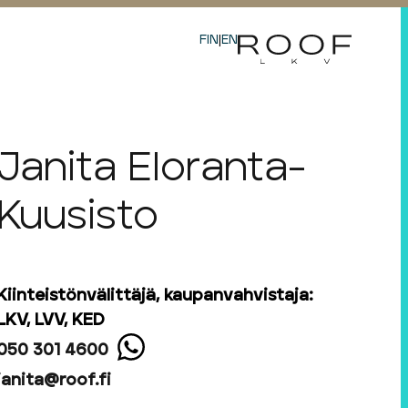
FIN
|
EN
Janita Eloranta-
Kuusisto
Kiinteistönvälittäjä, kaupanvahvistaja:
LKV, LVV, KED
050 301 4600
janita@roof.fi