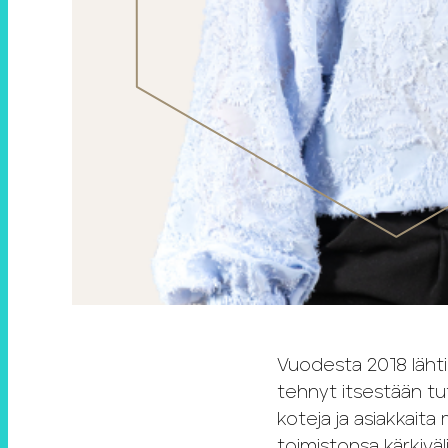
Vuodesta 2018 lähtie
tehnyt itsestään tu
koteja ja asiakkait
toimistonsa kärkiväli