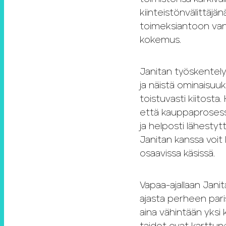
kiinteistönvälittäjä
toimeksiantoon van
kokemus.
Janitan työskentely
ja näistä ominaisuu
toistuvasti kiitosta.
että kauppaprosessi
ja helposti lähesty
Janitan kanssa voit
osaavissa käsissä.
Vapaa-ajallaan Janit
ajasta perheen paris
aina vähintään yksi