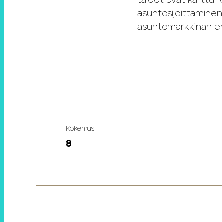
taidot ovat karttun
asuntosijoittaminen
asuntomarkkinan er
Kokemus
8