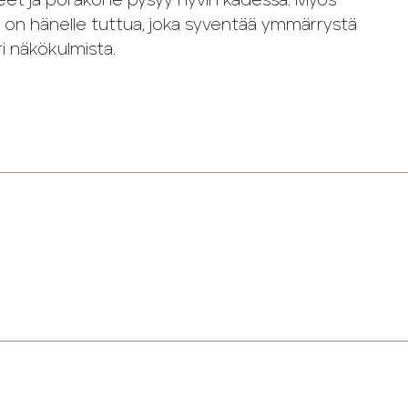
eet ja porakone pysyy hyvin kädessä. Myös
 on hänelle tuttua, joka syventää ymmärrystä
i näkökulmista.