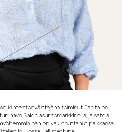
n kiinteistönvälittäjänä toiminut Janita on
tun näyn Salon asuntomarkkinoilla, ja satoja
a myöhemmin hän on vakiinnuttanut paikkansa
ttäjien joukossa. Laillistettuna