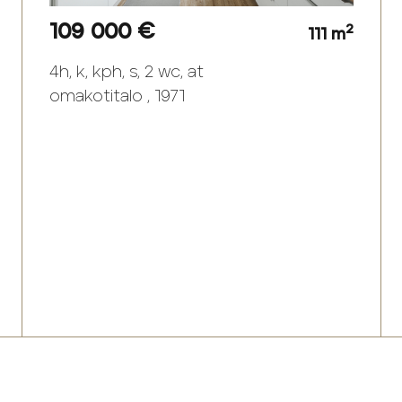
109 000 €
2
111 m
4h, k, kph, s, 2 wc, at
omakotitalo , 1971