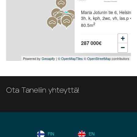
Maria Jotunin tie 6, Helsinki
3h, k, kph, 2wc, vh, las.p •
2
80.5m
+
287 000€
−
Powered by
Geoapify
|
© OpenMapTiles
© OpenStreetMap
contributors
Ota Taneliin yhteyttä!
FIN
EN