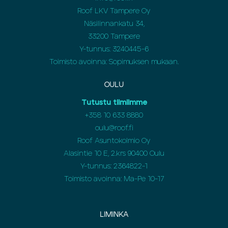
Roof LKV Tampere Oy
Näsilinnankatu 34,
33200 Tampere
Y-tunnus: 3240445-6
Toimisto avoinna: Sopimuksen mukaan.
OULU
Tutustu tiimiimme
+358
10 633 8880
oulu@roof.fi
Roof Asuntokolmio Oy
Alasintie 10 E, 2.krs 90400 Oulu
Y-tunnus: 2364822-1
Toimisto avoinna: Ma-Pe 10-17
LIMINKA