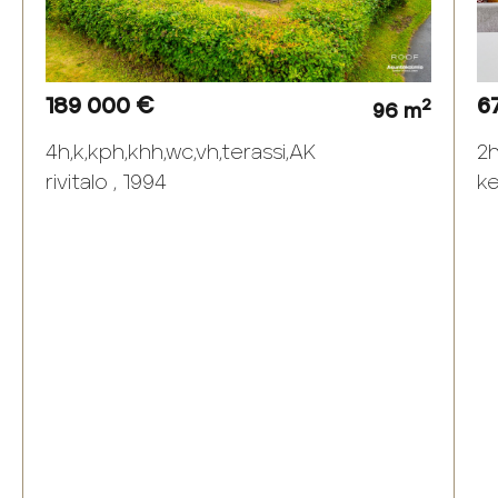
189 000 €
6
2
96 m
4h,k,kph,khh,wc,vh,terassi,AK
2h
rivitalo , 1994
ke