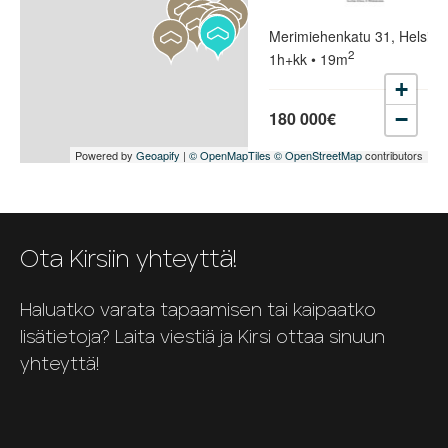
Merimiehenkatu 31, Helsinki
2
1h+kk • 19m
+
180 000€
−
Powered by
Geoapify
|
© OpenMapTiles
© OpenStreetMap
contributors
Ota Kirsiin yhteyttä!
Haluatko varata tapaamisen tai kaipaatko
lisätietoja? Laita viestiä ja Kirsi ottaa sinuun
yhteyttä!