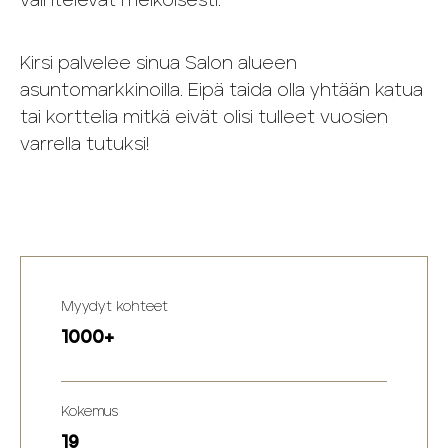
vaihtelevat melkoisesti.
Kirsi palvelee sinua Salon alueen
asuntomarkkinoilla. Eipä taida olla yhtään katua
tai korttelia mitkä eivät olisi tulleet vuosien
varrella tutuksi!
Myydyt kohteet
1000+
Kokemus
19