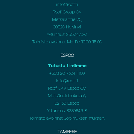
info@roof.fi
Roof Group Oy
Metsäläntie 20,
00320 Helsinki
Y-tunnus: 2553470-3
Toimisto avoinna: Ma-Pe 10:00-15:00
ESPOO
Tutustu tiimiimme
+358 20 7304 1109
info@roof.fi
Roof LKV Espoo Oy
Metsäneidonkuja 6,
02130 Espoo
Y-tunnus: 3239646-8
Toimisto avoinna: Sopimuksen mukaan.
TAMPERE