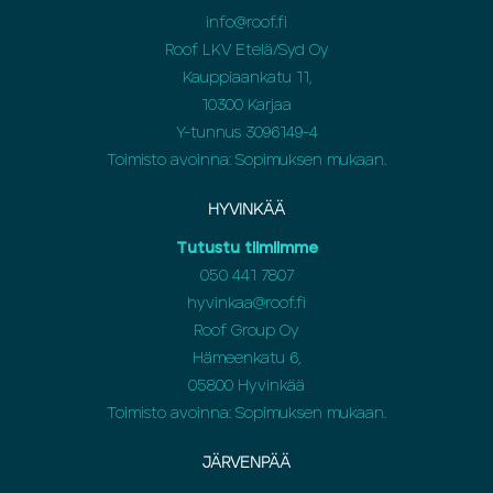
info@roof.fi
Roof LKV Etelä/Syd Oy
Kauppiaankatu 11,
10300 Karjaa
Y-tunnus 3096149-4
Toimisto avoinna: Sopimuksen mukaan.
HYVINKÄÄ
Tutustu tiimiimme
050 441 7807
hyvinkaa@roof.fi
Roof Group Oy
Hämeenkatu 6,
05800 Hyvinkää
Toimisto avoinna: Sopimuksen mukaan.
JÄRVENPÄÄ