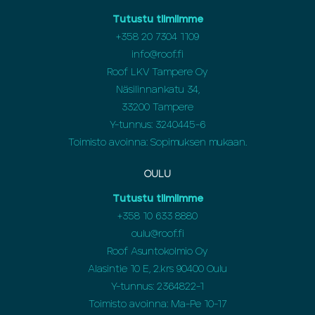
Tutustu tiimiimme
+358 20 7304 1109
info@roof.fi
Roof LKV Tampere Oy
Näsilinnankatu 34,
33200 Tampere
Y-tunnus: 3240445-6
Toimisto avoinna: Sopimuksen mukaan.
OULU
Tutustu tiimiimme
+358
10 633 8880
oulu@roof.fi
Roof Asuntokolmio Oy
Alasintie 10 E, 2.krs 90400 Oulu
Y-tunnus: 2364822-1
Toimisto avoinna: Ma-Pe 10-17