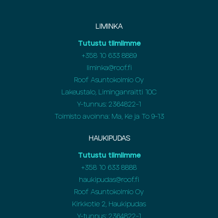
LIMINKA
Tutustu tiimiimme
+358
10 633 8889
liminka@roof.fi
Roof Asuntokolmio Oy
Lakeustalo, Liminganraitti 10C
Y-tunnus: 2364822-1
Toimisto avoinna: Ma, Ke ja To 9-13
HAUKIPUDAS
Tutustu tiimiimme
+358
10 633 8888
haukipudas@roof.fi
Roof Asuntokolmio Oy
Kirkkotie 2, Haukipudas
Y-tunnus: 2364822-1