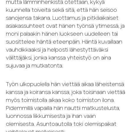
mutta lämminhenkistä otettaan, kykyä
kuunnella toiveita sekä sitä, että hän seisoo
sanojensa takana. Luottamus ja pitkäaikaiset
asiakassuhteet ovat hänen työnsä ytimessä, ja
moni palaakin hänen luokseen uudelleen tai
suosittelee häntä eteenpäin. Häntä kuvaillaan
vauhdikkaaksi ja helposti lähestyttäväksi
välittäjäksi, jonka kanssa yhteistyö on aina
sujuvaa ja mutkatonta.
Työn ulkopuolella hän viettää aikaa läheistensä
kanssa ja koiransa kanssa, joka toisinaan viettää
myös toimistolla aikaa koko toimiston ilona.
Pidemmillä vapailla hän nauttii matkustelusta,
luonnossa liikkumisesta ja ihan vaan
olemisesta. Asuntoautolla toki olemispaikat