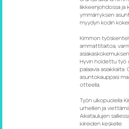
liikkeenjohdossa ja 
ymmärryksen asuntom
myydyn kodin koke
Kimmon työskentely
ammattitaitoa, varm
asiakaskokemuksen, 
Hyvin hoidettu työ
palaavia asiakkaita.
asuntokauppasi maali
otteella.
Työn ulkopuolella K
urheillen ja viettäm
Aikataulujen sallie
kiireiden keskelle.