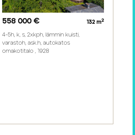
558 000 €
2
132 m
4-5h, k, s, 2xkph, lämmin kuisti,
varastoh, ask.h, autokatos
omakotitalo , 1928