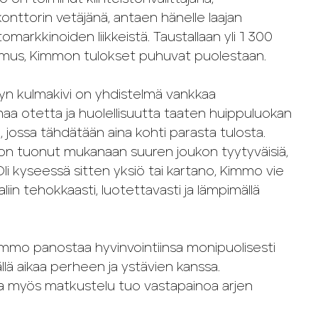
konttorin vetäjänä, antaen hänelle laajan
arkkinoiden liikkeistä. Taustallaan yli 1 300
mus, Kimmon tulokset puhuvat puolestaan.
n kulmakivi on yhdistelmä vankkaa
aa otetta ja huolellisuutta taaten huippuluokan
jossa tähdätään aina kohti parasta tulosta.
 on tuonut mukanaan suuren joukon tyytyväisiä,
 Oli kyseessä sitten yksiö tai kartano, Kimmo vie
in tehokkaasti, luotettavasti ja lämpimällä
immo panostaa hyvinvointiinsa monipuolisesti
ällä aikaa perheen ja ystävien kanssa.
ssa myös matkustelu tuo vastapainoa arjen