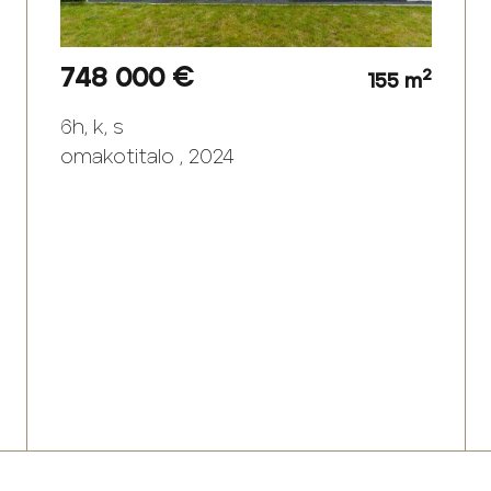
748 000 €
2
155 m
6h, k, s
omakotitalo , 2024