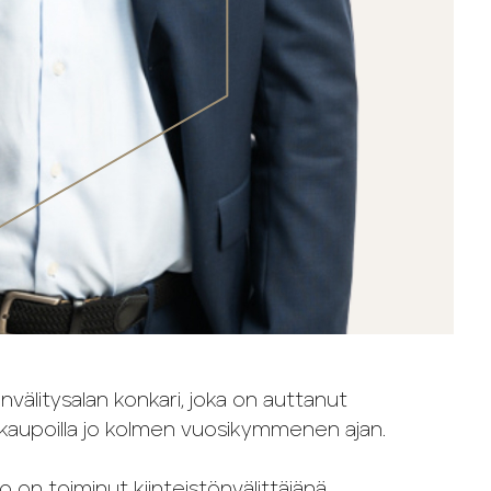
nvälitysalan konkari, joka on auttanut
okaupoilla jo kolmen vuosikymmenen ajan.
 on toiminut kiinteistönvälittäjänä,