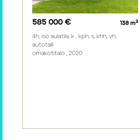
585 000 €
2
138 m
4h, iso aulatila, k , kph, s, khh, vh,
autotalli
omakotitalo , 2020