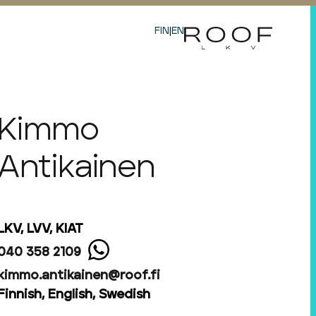
FIN
|
EN
Kimmo
Antikainen
LKV, LVV, KIAT
040 358 2109
kimmo.antikainen@roof.fi
Finnish, English, Swedish