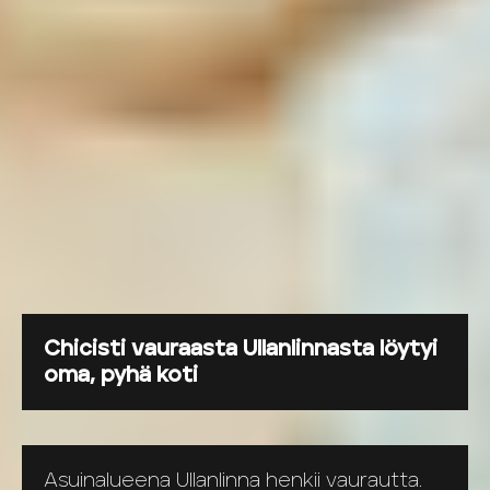
Chicisti vauraasta Ullanlinnasta löytyi
oma, pyhä koti
Asuinalueena Ullanlinna henkii vaurautta.