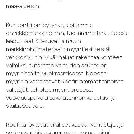
maa-alueisiin.
Kun tontti on löytynyt, aloitamme
ennakkomarkkinoinnin, tuotamme tarvittaessa
laadukkaat 3D-kuvat ja muun
markkinointimateriaalin myyntiesitteistä
verkkosivuihin. Mikäli haluat rakentaa kohteet
valmiiksi, autamme valmiiden asuntojen
myynnissä tai vuokraamisessa. Nopean
myynnin varmistavat Roofin ammattitaitoiset
välittäjät, tehokas myyntiprosessi,
vuokrauspalvelu sekä asunnon kalustus- ja
stailauspalvelu.
Roofilta löytyvät viralliset kaupanvahvistajat ja
sopimusasioissa kumppaninamme toimii