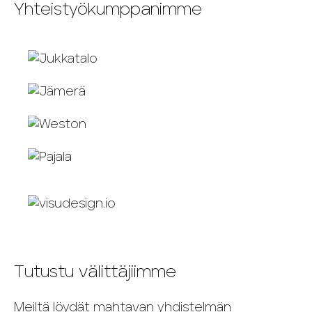
Yhteistyökumppanimme
Tutustu välittäjiimme
Meiltä löydät mahtavan yhdistelmän