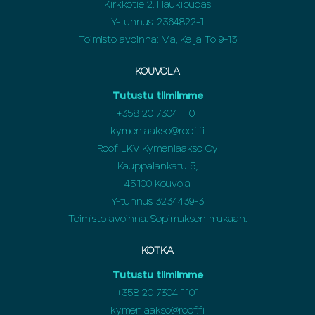
Kirkkotie 2, Haukipudas
Y-tunnus: 2364822-1
Toimisto avoinna: Ma, Ke ja To 9-13
KOUVOLA
Tutustu tiimiimme
+358
20 7304 1101
kymenlaakso@roof.fi
Roof LKV Kymenlaakso Oy
Kauppalankatu 5,
45100 Kouvola
Y-tunnus 3234439-3
Toimisto avoinna: Sopimuksen mukaan.
KOTKA
Tutustu tiimiimme
+358
20 7304 1101
kymenlaakso@roof.fi