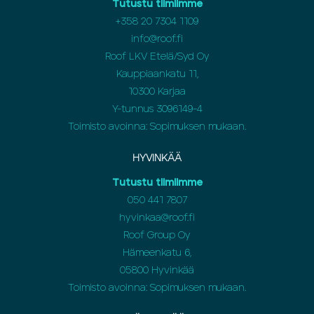
Tutustu tiimiimme
+358 20 7304 1109
info@roof.fi
Roof LKV Etelä/Syd Oy
Kauppiaankatu 11,
10300 Karjaa
Y-tunnus 3096149-4
Toimisto avoinna: Sopimuksen mukaan.
HYVINKÄÄ
Tutustu tiimiimme
050 441 7807
hyvinkaa@roof.fi
Roof Group Oy
Hämeenkatu 6,
05800 Hyvinkää
Toimisto avoinna: Sopimuksen mukaan.