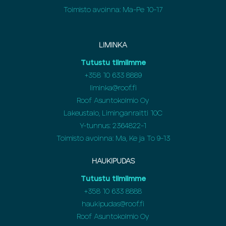
Toimisto avoinna: Ma-Pe 10-17
LIMINKA
Tutustu tiimiimme
+358
10 633 8889
liminka@roof.fi
Roof Asuntokolmio Oy
Lakeustalo, Liminganraitti 10C
Y-tunnus: 2364822-1
Toimisto avoinna: Ma, Ke ja To 9-13
HAUKIPUDAS
Tutustu tiimiimme
+358
10 633 8888
haukipudas@roof.fi
Roof Asuntokolmio Oy