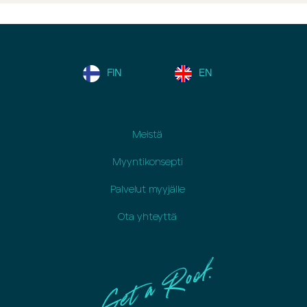
FIN
EN
Meistä
Myyntikonsepti
Palvelut myyjälle
Ota yhteyttä