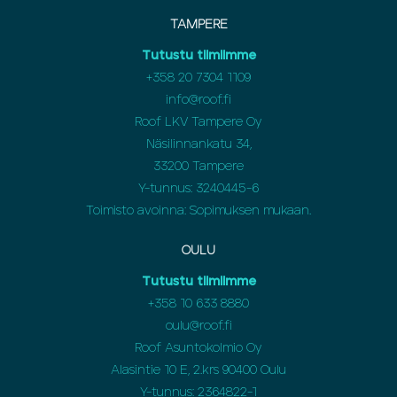
TAMPERE
Tutustu tiimiimme
+358 20 7304 1109
info@roof.fi
Roof LKV Tampere Oy
Näsilinnankatu 34,
33200 Tampere
Y-tunnus: 3240445-6
Toimisto avoinna: Sopimuksen mukaan.
OULU
Tutustu tiimiimme
+358
10 633 8880
oulu@roof.fi
Roof Asuntokolmio Oy
Alasintie 10 E, 2.krs 90400 Oulu
Y-tunnus: 2364822-1