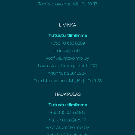
Toimisto avoinna: Ma-Pe 10-17
LIMINKA
Tutustu tiimiimme
+358
10 633 8889
liminka@roof.fi
Roof Asuntokolmio Oy
Lakeustalo, Liminganraitti 10C
Y-tunnus: 2364822-1
Toimisto avoinna: Ma, Ke ja To 9-13
HAUKIPUDAS
Tutustu tiimiimme
+358
10 633 8888
haukipudas@roof.fi
Roof Asuntokolmio Oy