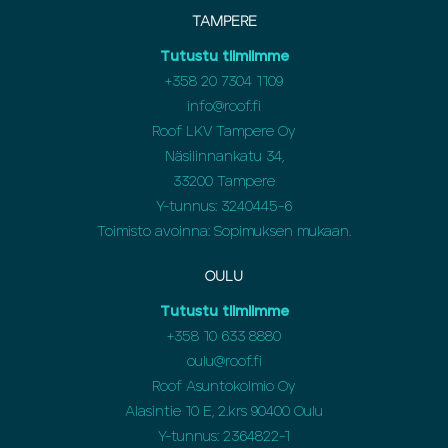
TAMPERE
Tutustu tiimiimme
+358 20 7304 1109
info@roof.fi
Roof LKV Tampere Oy
Näsilinnankatu 34,
33200 Tampere
Y-tunnus: 3240445-6
Toimisto avoinna: Sopimuksen mukaan.
OULU
Tutustu tiimiimme
+358
10 633 8880
oulu@roof.fi
Roof Asuntokolmio Oy
Alasintie 10 E, 2.krs 90400 Oulu
Y-tunnus: 2364822-1