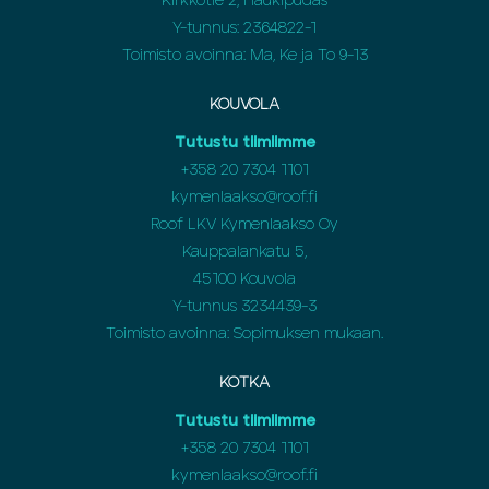
Kirkkotie 2, Haukipudas
Y-tunnus: 2364822-1
Toimisto avoinna: Ma, Ke ja To 9-13
KOUVOLA
Tutustu tiimiimme
+358
20 7304 1101
kymenlaakso@roof.fi
Roof LKV Kymenlaakso Oy
Kauppalankatu 5,
45100 Kouvola
Y-tunnus 3234439-3
Toimisto avoinna: Sopimuksen mukaan.
KOTKA
Tutustu tiimiimme
+358
20 7304 1101
kymenlaakso@roof.fi