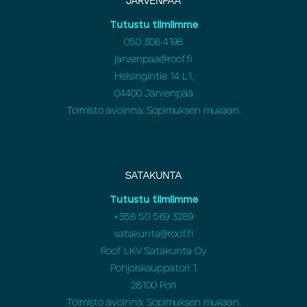
JÄRVENPÄÄ
Tutustu tiimiimme
050 306 4198
jarvenpaa@roof.fi
Helsingintie 14 L1,
04400 Järvenpää
Toimisto avoinna: Sopimuksen mukaan.
SATAKUNTA
Tutustu tiimiimme
+358 50 569 3289
satakunta@roof.fi
Roof LKV Satakunta Oy
Pohjoiskauppatori 1
28100 Pori
Toimisto avoinna: Sopimuksen mukaan.