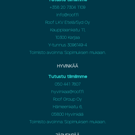
Tutustu tiimiimme
+358 20 7304 1109
info@roof.fi
Roof LKV Etelä/Syd Oy
Kauppiaankatu 11,
10300 Karjaa
Y-tunnus 3096149-4
Toimisto avoinna: Sopimuksen mukaan.
HYVINKÄÄ
Tutustu tiimiimme
050 441 7807
hyvinkaa@roof.fi
Roof Group Oy
Hämeenkatu 6,
05800 Hyvinkää
Toimisto avoinna: Sopimuksen mukaan.