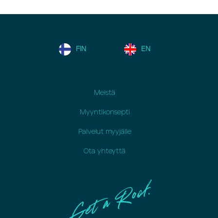
FIN
EN
Meistä
Myyntikonsepti
Palvelut myyjälle
Ota yhteyttä