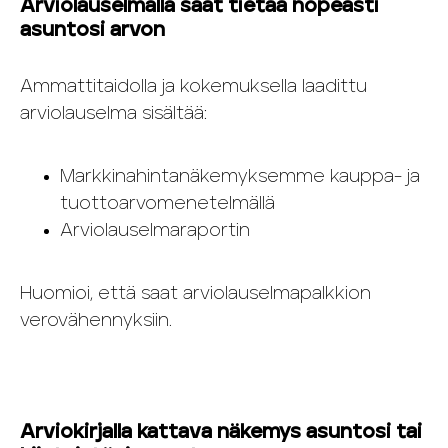
Arviolauselmalla saat tietää nopeasti
asuntosi arvon
Ammattitaidolla ja kokemuksella laadittu
arviolauselma sisältää:
Markkinahintanäkemyksemme kauppa- ja
tuottoarvomenetelmällä
Arviolauselmaraportin
Huomioi, että saat arviolauselmapalkkion
verovähennyksiin.
Arviokirjalla kattava näkemys asuntosi tai