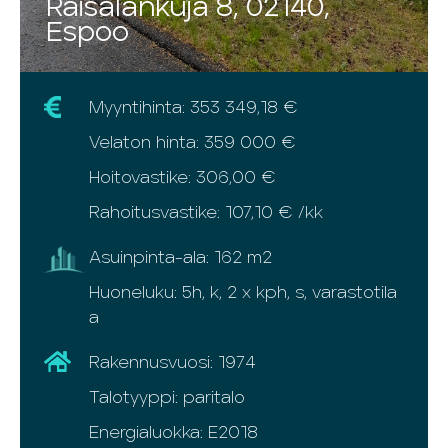
Räisälänkuja 8, 02140,
Espoo
Myyntihinta: 353 349,18 €
Velaton hinta: 359 000 €
Hoitovastike: 306,00 €
Rahoitusvastike: 107,10 € /kk
Asuinpinta-ala: 162 m2
Huoneluku: 5h, k, 2 x kph, s, varastotila
a
Rakennusvuosi: 1974
Talotyyppi: paritalo
Energialuokka: E2018