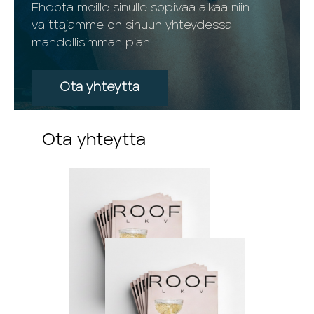
Ehdota meille sinulle sopivaa aikaa niin
valittajamme on sinuun yhteydessa
mahdollisimman pian.
Ota yhteytta
Ota yhteytta