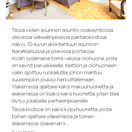
Tässä viiden asunnon asunto-osakeyhtiössä
olevassa selkeälinjaisessa paritalokodissa
näkyy 70-luvun arkkitehtuuri asunnon
tilaratkaisuissa ja jykevissä portaissa.
Kodin sydämenä toimii valoisa olohuone, josta
on käynti parvekkeelle. Keittiön ja olohuoneen
väliin sijoittuu ruokailutila, johon mahtuu
suurempikin joukko herkuttelemaan.
Yläkerrassa sijaitsee kaksi makuuhuonetta ja
alakerrassa on lisäksi kaksi huonetta, joten tilaa
löytyy jokaiselle perheenjäsenelle.
Tässä kodissa on kaksi kylpyhuonetta, joista
toinen sijaitsee yläkerrassa ja toinen
alakerrassa. Alakerran k...