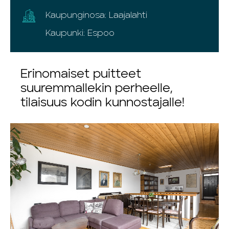
Kaupunginosa: Laajalahti
Kaupunki: Espoo
Erinomaiset puitteet
suuremmallekin perheelle,
tilaisuus kodin kunnostajalle!