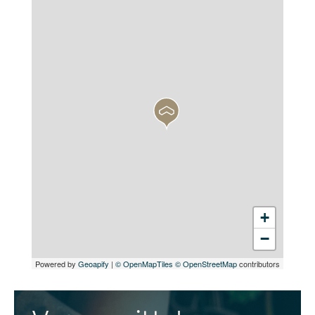
+
−
Powered by
Geoapify
|
© OpenMapTiles
© OpenStreetMap
contributors