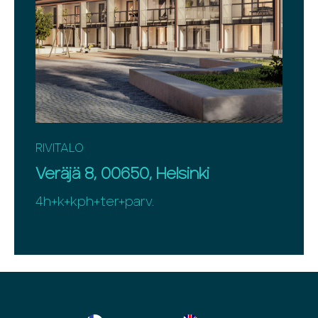
RIVITALO
Veräjä 8, 00650, Helsinki
4h+k+kph+ter+parv.