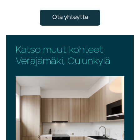
Ota yhteytta
Katso muut kohteet
Veräjämäki, Oulunkylä