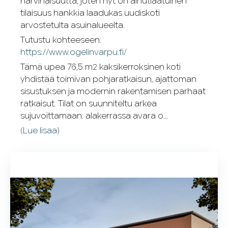
harvinaisuutta, joten nyt on ainutlaatuinen
tilaisuus hankkia laadukas uudiskoti
arvostetulta asuinalueelta.
Tutustu kohteeseen:
https://www.ogelinvarpu.fi/
Tämä upea 76,5 m² kaksikerroksinen koti
yhdistää toimivan pohjaratkaisun, ajattoman
sisustuksen ja modernin rakentamisen parhaat
ratkaisut. Tilat on suunniteltu arkea
sujuvoittamaan: alakerrassa avara o...
(Lue lisaa)