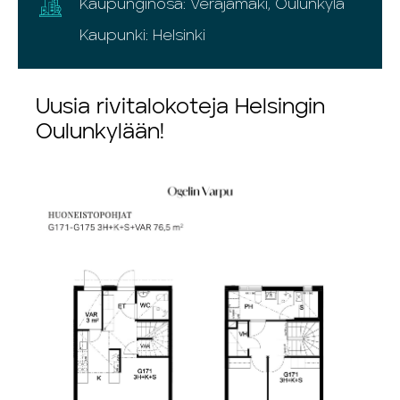
Kaupunginosa: Veräjämäki, Oulunkylä
Kaupunki: Helsinki
Uusia rivitalokoteja Helsingin
Oulunkylään!