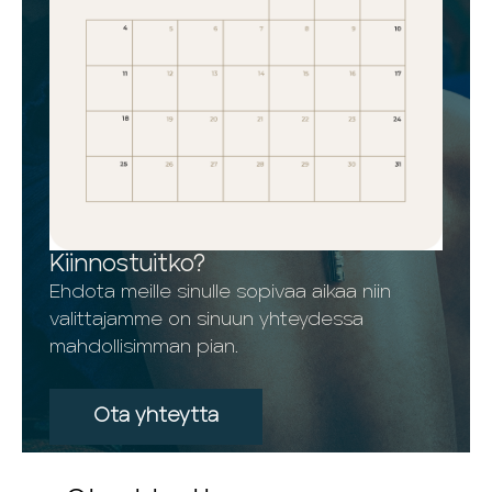
Kiinnostuitko?
Ehdota meille sinulle sopivaa aikaa niin
valittajamme on sinuun yhteydessa
mahdollisimman pian.
Ota yhteytta