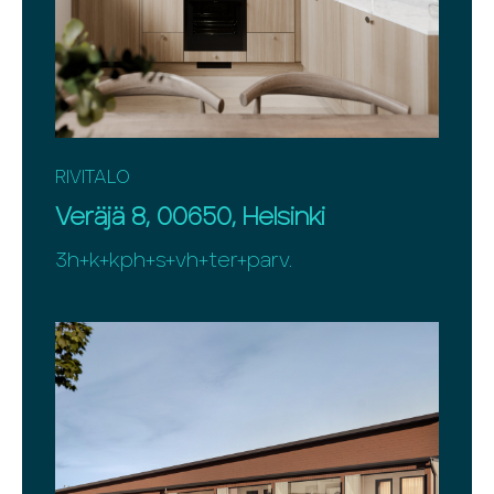
RIVITALO
Veräjä 8, 00650, Helsinki
3h+k+kph+s+vh+ter+parv.