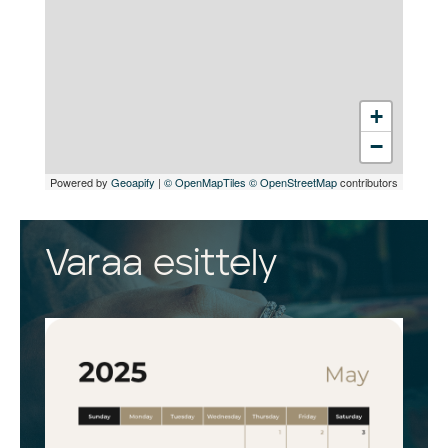
+
−
Powered by
Geoapify
|
© OpenMapTiles
© OpenStreetMap
contributors
Varaa esittely