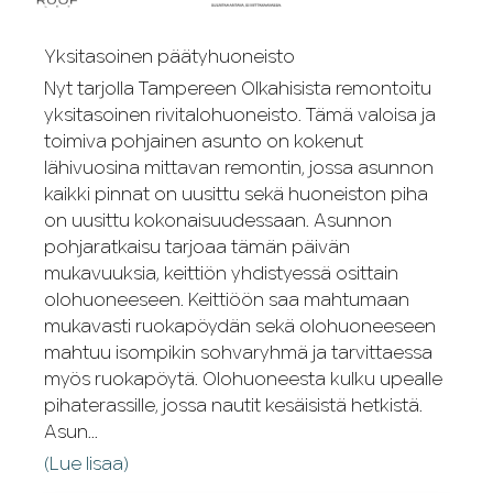
Yksitasoinen päätyhuoneisto
Nyt tarjolla Tampereen Olkahisista remontoitu
yksitasoinen rivitalohuoneisto. Tämä valoisa ja
toimiva pohjainen asunto on kokenut
lähivuosina mittavan remontin, jossa asunnon
kaikki pinnat on uusittu sekä huoneiston piha
on uusittu kokonaisuudessaan. Asunnon
pohjaratkaisu tarjoaa tämän päivän
mukavuuksia, keittiön yhdistyessä osittain
olohuoneeseen. Keittiöön saa mahtumaan
mukavasti ruokapöydän sekä olohuoneeseen
mahtuu isompikin sohvaryhmä ja tarvittaessa
myös ruokapöytä. Olohuoneesta kulku upealle
pihaterassille, jossa nautit kesäisistä hetkistä.
Asun...
(Lue lisaa)