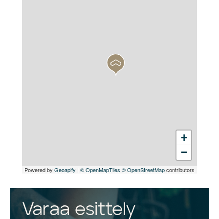
+
−
Powered by
Geoapify
|
© OpenMapTiles
© OpenStreetMap
contributors
Varaa esittely