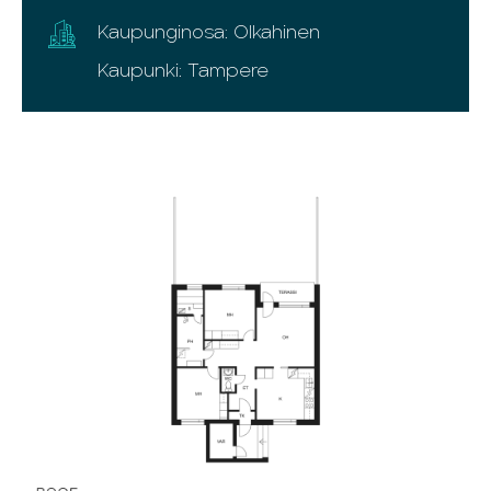
Kaupunginosa: Olkahinen
Kaupunki: Tampere