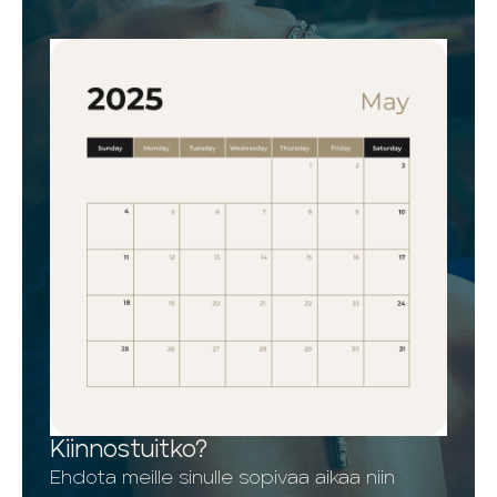
Kiinnostuitko?
Ehdota meille sinulle sopivaa aikaa niin