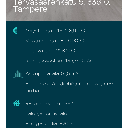
Tervasaarenkatu 5, 33610,
Tampere
Myyntihinta: 146 418,99 €
Velaton hinta: 189 000 €
Hoitovastike: 228,20 €
Rahoitusvastike: 435,74 € /kk
Asuinpinta-ala: 81,5 m2
Huoneluku: 3h,k,kph/s,erillinen wc,teras
sipiha
Rakennusvuosi: 1983
Talotyyppi: rivitalo
Energialuokka: E2018