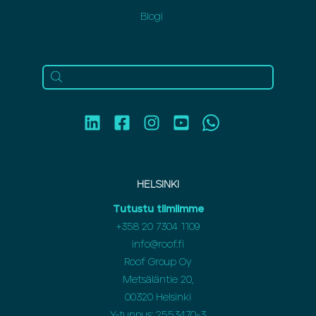
Blogi
HELSINKI
Tutustu tiimiimme
+358 20 7304 1109
info@roof.fi
Roof Group Oy
Metsäläntie 20,
00320 Helsinki
Y-tunnus: 2553470-3