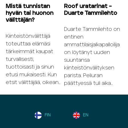
Mistä tunnistan
Roof uratarinat –
hyvän tai huonon
Duarte Tammilehto
välittäjän?
Duarte Tammilehto on
Kiinteistönvälittäjä
entinen
toteuttaa elämäsi
ammattilaisjalkapalloilija
tärkeimmät kaupat
on löytänyt uuden
turvallisesti,
suuntansa
tuottoisasti ja sinun
kiinteistönvälityksen
etusi mukaisesti. Kun
parista. Peliuran
etsit välittäjää, oikean…
päättyessä tuli aika…
FIN
EN