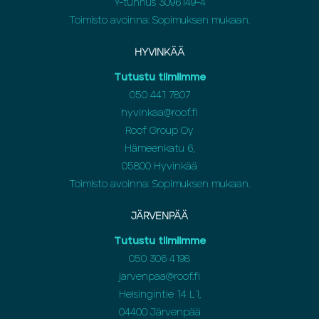
Y-tunnus 3096149-4
Toimisto avoinna: Sopimuksen mukaan.
HYVINKÄÄ
Tutustu tiimiimme
050 441 7807
hyvinkaa@roof.fi
Roof Group Oy
Hämeenkatu 6,
05800 Hyvinkää
Toimisto avoinna: Sopimuksen mukaan.
JÄRVENPÄÄ
Tutustu tiimiimme
050 306 4198
jarvenpaa@roof.fi
Helsingintie 14 L1,
04400 Järvenpää