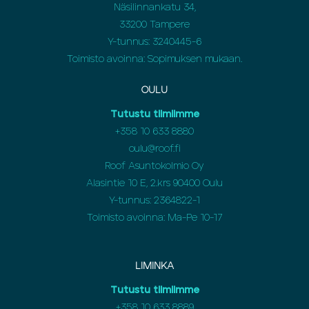
Näsilinnankatu 34,
33200 Tampere
Y-tunnus: 3240445-6
Toimisto avoinna: Sopimuksen mukaan.
OULU
Tutustu tiimiimme
+358
10 633 8880
oulu@roof.fi
Roof Asuntokolmio Oy
Alasintie 10 E, 2.krs 90400 Oulu
Y-tunnus: 2364822-1
Toimisto avoinna: Ma-Pe 10-17
LIMINKA
Tutustu tiimiimme
+358
10 633 8889