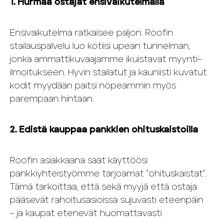
1. Hurmaa ostajat ensivaikutelmalla
Ensivaikutelma ratkaisee paljon. Roofin
stailauspalvelu luo kotiisi upean tunnelman,
jonka ammattikuvaajamme ikuistavat myynti-
ilmoitukseen. Hyvin stailatut ja kauniisti kuvatut
kodit myydään paitsi nopeammin myös
parempaan hintaan.
2. Edistä kauppaa pankkien ohituskaistoilla
Roofin asiakkaana saat käyttöösi
pankkiyhteistyömme tarjoamat ”ohituskaistat”.
Tämä tarkoittaa, että sekä myyjä että ostaja
pääsevät rahoitusasioissa sujuvasti eteenpäin
– ja kaupat etenevät huomattavasti