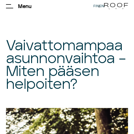
Menu
FIN
|
EN
Vaivattomampaa
asunnonvaihtoa –
Miten pääsen
helpoiten?