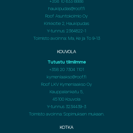
+358
10 633 8888
haukipudas@roof.fi
Roof Asuntokolmio Oy
Kirkkotie 2, Haukipudas
Y-tunnus: 2364822-1
Toimisto avoinna: Ma, Ke ja To 9-13
KOUVOLA
Tutustu tiimiimme
+358
20 7304 1101
kymenlaakso@roof.fi
Roof LKV Kymenlaakso Oy
Kauppalankatu 5,
45100 Kouvola
Y-tunnus 3234439-3
Toimisto avoinna: Sopimuksen mukaan.
KOTKA