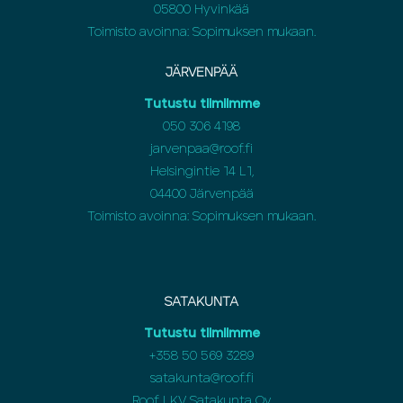
05800 Hyvinkää
Toimisto avoinna: Sopimuksen mukaan.
JÄRVENPÄÄ
Tutustu tiimiimme
050 306 4198
jarvenpaa@roof.fi
Helsingintie 14 L1,
04400 Järvenpää
Toimisto avoinna: Sopimuksen mukaan.
SATAKUNTA
Tutustu tiimiimme
+358 50 569 3289
satakunta@roof.fi
Roof LKV Satakunta Oy