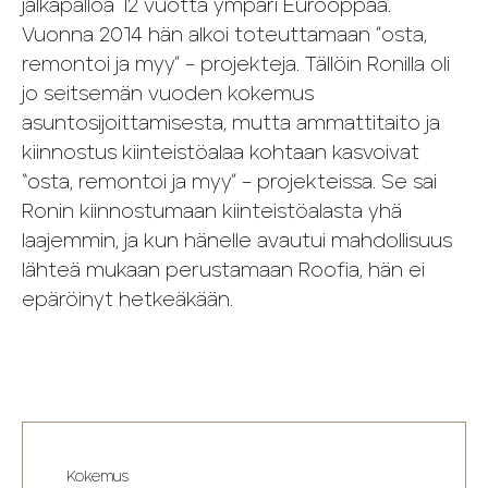
jalkapalloa 12 vuotta ympäri Eurooppaa.
Vuonna 2014 hän alkoi toteuttamaan ”osta,
remontoi ja myy” – projekteja. Tällöin Ronilla oli
jo seitsemän vuoden kokemus
asuntosijoittamisesta, mutta ammattitaito ja
kiinnostus kiinteistöalaa kohtaan kasvoivat
“osta, remontoi ja myy” – projekteissa. Se sai
Ronin kiinnostumaan kiinteistöalasta yhä
laajemmin, ja kun hänelle avautui mahdollisuus
lähteä mukaan perustamaan Roofia, hän ei
epäröinyt hetkeäkään.
Kokemus