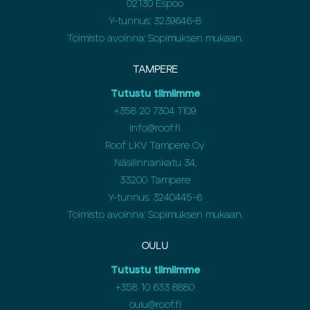
02130 Espoo
Y-tunnus: 3239646-8
Toimisto avoinna: Sopimuksen mukaan.
TAMPERE
Tutustu tiimiimme
+358 20 7304 1109
info@roof.fi
Roof LKV Tampere Oy
Näsilinnankatu 34,
33200 Tampere
Y-tunnus: 3240445-6
Toimisto avoinna: Sopimuksen mukaan.
OULU
Tutustu tiimiimme
+358
10 633 8880
oulu@roof.fi