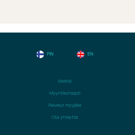
FIN
EN
Meistä
Myyntikonsepti
Palvelut myyjälle
Ota yhteyttä