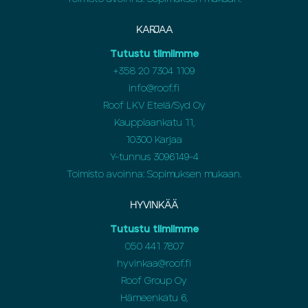
KARJAA
Tutustu tiimiimme
+358 20 7304 1109
info@roof.fi
Roof LKV Etelä/Syd Oy
Kauppiaankatu 11,
10300 Karjaa
Y-tunnus 3096149-4
Toimisto avoinna: Sopimuksen mukaan.
HYVINKÄÄ
Tutustu tiimiimme
050 441 7807
hyvinkaa@roof.fi
Roof Group Oy
Hämeenkatu 6,