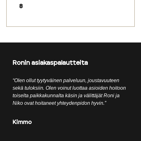
8
Ronin asiakaspalautteita
“Olen ollut tyytyväinen palveluun, joustavuuteen
“Roni
sekä tuloksiin. Olen voinut luottaa asioiden hoitoon
sujuv
toiselta paikkakunnalta käsin ja välittäjät Roni ja
kokon
Niko ovat hoitaneet yhteydenpidon hyvin.”
Kokon
eritt
panok
Kimmo
muille