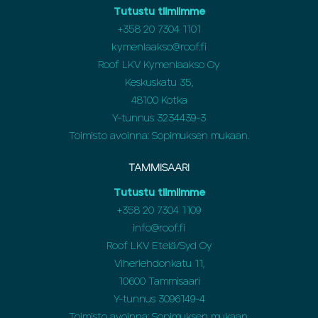
Tutustu tiimiimme
+358
20 7304 1101
kymenlaakso@roof.fi
Roof LKV Kymenlaakso Oy
Keskuskatu 35,
48100 Kotka
Y-tunnus 3234439-3
Toimisto avoinna: Sopimuksen mukaan.
TAMMISAARI
Tutustu tiimiimme
+358 20 7304 1109
info@roof.fi
Roof LKV Etelä/Syd Oy
Viherlehdonkatu 11,
10600 Tammisaari
Y-tunnus 3096149-4
Toimisto avoinna: Sopimuksen mukaan.