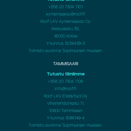
+358
20 7304 1101
kymenlaakso@roof.fi
Roof LKV Kymenlaakso Oy
Keskuskatu 35,
48100 Kotka
Y-tunnus 3234439-3
Toimisto avoinna: Sopimuksen mukaan.
TAMMISAARI
Tutustu tiimiimme
+358 20 7304 1109
info@roof.fi
Roof LKV Etelä/Syd Oy
Viherlehdonkatu 11,
10600 Tammisaari
Y-tunnus 3096149-4
Toimisto avoinna: Sopimuksen mukaan.