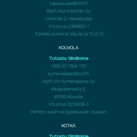
haukipudas@roof.fi
Roof Asuntokolmio Oy
Kirkkotie 2, Haukipudas
Y-tunnus: 2364822-1
Toimisto avoinna: Ma, Ke ja To 9-13
KOUVOLA
Tutustu tiimiimme
+358
20 7304 1101
kymenlaakso@roof.fi
Roof LKV Kymenlaakso Oy
Kauppalankatu 5,
45100 Kouvola
Y-tunnus 3234439-3
Toimisto avoinna: Sopimuksen mukaan.
KOTKA
Tutustu tiimiimme