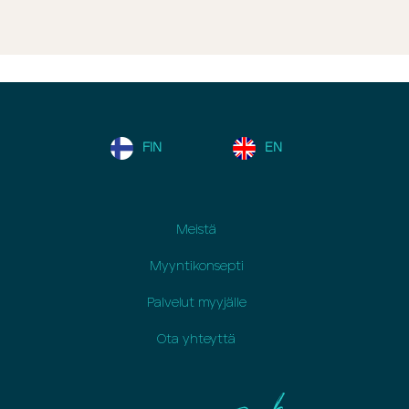
FIN
EN
Meistä
Myyntikonsepti
Palvelut myyjälle
Ota yhteyttä