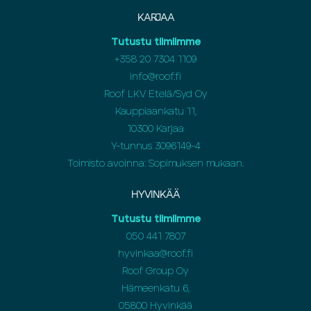
KARJAA
Tutustu tiimiimme
+358 20 7304 1109
info@roof.fi
Roof LKV Etelä/Syd Oy
Kauppiaankatu 11,
10300 Karjaa
Y-tunnus 3096149-4
Toimisto avoinna: Sopimuksen mukaan.
HYVINKÄÄ
Tutustu tiimiimme
050 441 7807
hyvinkaa@roof.fi
Roof Group Oy
Hämeenkatu 6,
05800 Hyvinkää