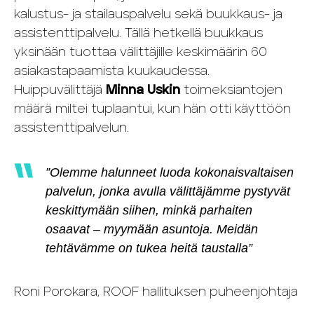
kalustus- ja stailauspalvelu sekä buukkaus- ja
assistenttipalvelu. Tällä hetkellä buukkaus
yksinään tuottaa välittäjille keskimäärin 60
asiakastapaamista kuukaudessa.
Huippuvälittäjä
Minna Uskin
toimeksiantojen
määrä miltei tuplaantui, kun hän otti käyttöön
assistenttipalvelun.
”Olemme halunneet luoda kokonaisvaltaisen
palvelun, jonka avulla välittäjämme pystyvät
keskittymään siihen, minkä parhaiten
osaavat – myymään asuntoja. Meidän
tehtävämme on tukea heitä taustalla”
Roni Porokara, ROOF hallituksen puheenjohtaja