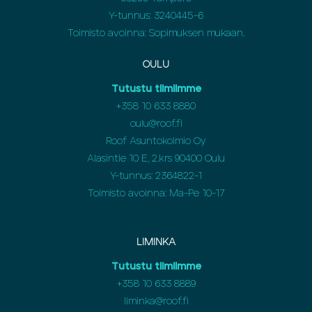
Y-tunnus: 3240445-6
Toimisto avoinna: Sopimuksen mukaan.
OULU
Tutustu tiimiimme
+358
10 633 8880
oulu@roof.fi
Roof Asuntokolmio Oy
Alasintie 10 E, 2.krs 90400 Oulu
Y-tunnus: 2364822-1
Toimisto avoinna: Ma-Pe 10-17
LIMINKA
Tutustu tiimiimme
+358
10 633 8889
liminka@roof.fi