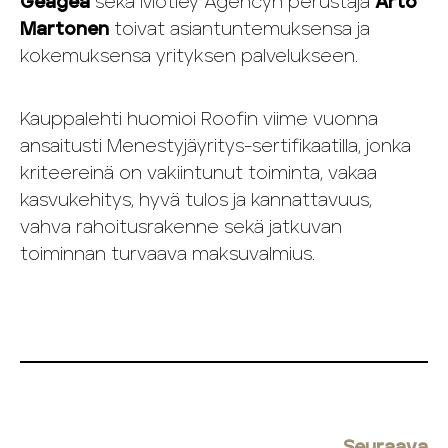
Geagea
sekä Motley Agencyn perustaja
Arto
Martonen
toivat asiantuntemuksensa ja
kokemuksensa yrityksen palvelukseen.
Kauppalehti huomioi Roofin viime vuonna
ansaitusti Menestyjäyritys-sertifikaatilla, jonka
kriteereinä on vakiintunut toiminta, vakaa
kasvukehitys, hyvä tulos ja kannattavuus,
vahva rahoitusrakenne sekä jatkuvan
toiminnan turvaava maksuvalmius.