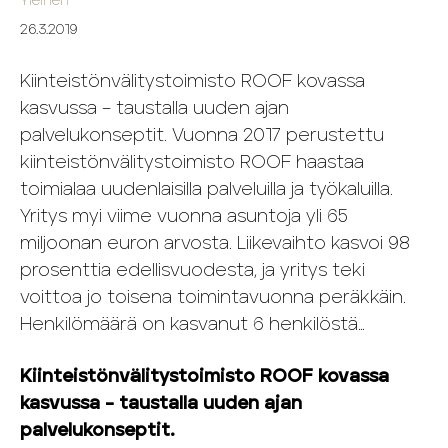
Yleinen
26.3.2019
Kiinteistönvälitystoimisto ROOF kovassa
kasvussa – taustalla uuden ajan
palvelukonseptit. Vuonna 2017 perustettu
kiinteistönvälitystoimisto ROOF haastaa
toimialaa uudenlaisilla palveluilla ja työkaluilla.
Yritys myi viime vuonna asuntoja yli 65
miljoonan euron arvosta. Liikevaihto kasvoi 98
prosenttia edellisvuodesta, ja yritys teki
voittoa jo toisena toimintavuonna peräkkäin.
Henkilömäärä on kasvanut 6 henkilöstä…
Kiinteistönvälitystoimisto ROOF kovassa
kasvussa – taustalla uuden ajan
palvelukonseptit.