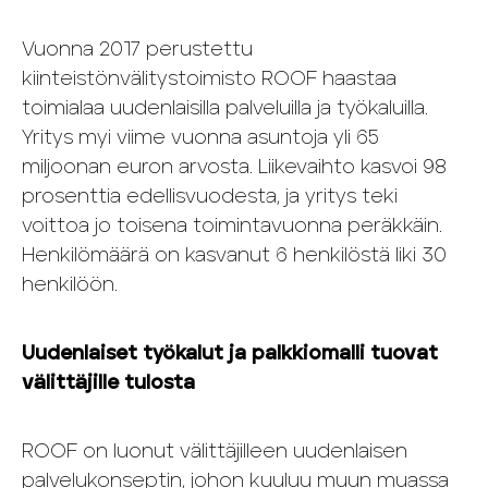
Vuonna 2017 perustettu
kiinteistönvälitystoimisto ROOF haastaa
toimialaa uudenlaisilla palveluilla ja työkaluilla.
Yritys myi viime vuonna asuntoja yli 65
miljoonan euron arvosta. Liikevaihto kasvoi 98
prosenttia edellisvuodesta, ja yritys teki
voittoa jo toisena toimintavuonna peräkkäin.
Henkilömäärä on kasvanut 6 henkilöstä liki 30
henkilöön.
Uudenlaiset työkalut ja palkkiomalli tuovat
välittäjille tulosta
ROOF on luonut välittäjilleen uudenlaisen
palvelukonseptin, johon kuuluu muun muassa