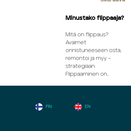
Seuraava
Minustako flippaaja?
Mitä on flippaus?
Avaimet
onnistuneeseen osta,
remontoi ja myy –
strategiaan.
Flippaaminen on…
FIN
EN