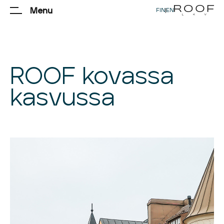
Menu
FIN
|
EN
ROOF kovassa
kasvussa