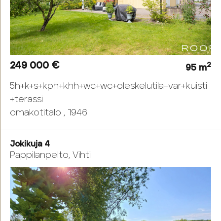
249 000 €
2
95 m
5h+k+s+kph+khh+wc+wc+oleskelutila+var+kuisti
+terassi
omakotitalo , 1946
Jokikuja 4
Pappilanpelto, Vihti