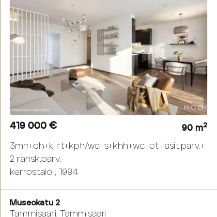
419 000 €
2
90 m
3mh+oh+k+rt+kph/wc+s+khh+wc+et+lasit.parv.+
2 ransk.parv.
kerrostalo , 1994
Museokatu 2
Tammisaari, Tammisaari