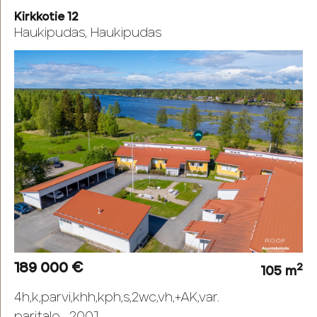
Kirkkotie 12
Haukipudas, Haukipudas
189 000 €
2
105 m
4h,k,parvi,khh,kph,s,2wc,vh,+AK,var.
paritalo , 2001