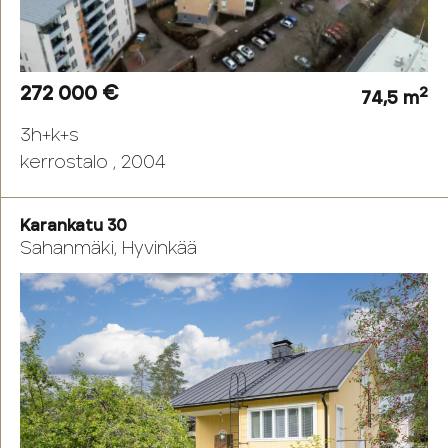
272 000 €
2
74,5 m
3h+k+s
kerrostalo , 2004
Karankatu 30
Sahanmäki, Hyvinkää