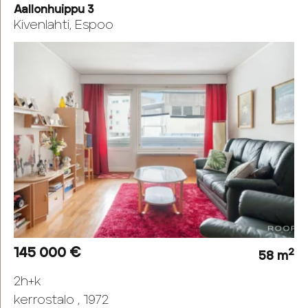
Aallonhuippu 3
Kivenlahti, Espoo
145 000 €
2
58 m
2h+k
kerrostalo , 1972