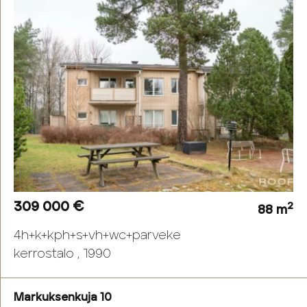
309 000 €
2
88 m
4h+k+kph+s+vh+wc+parveke
kerrostalo , 1990
Markuksenkuja 10