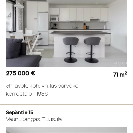
275 000 €
2
71 m
3h, avok, kph, vh, las.parveke
kerrostalo , 1986
Sepäntie 15
Vaunukangas, Tuusula