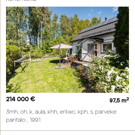
214 000 €
2
97,5 m
3mh, oh, k, aula, khh, eril.wc, kph, s, parveke
paritalo , 1991