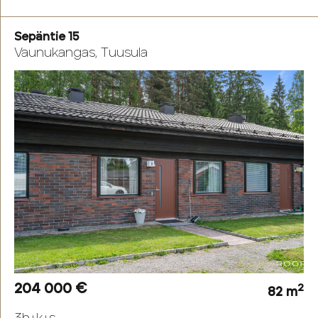
Sepäntie 15
Vaunukangas, Tuusula
204 000 €
2
82 m