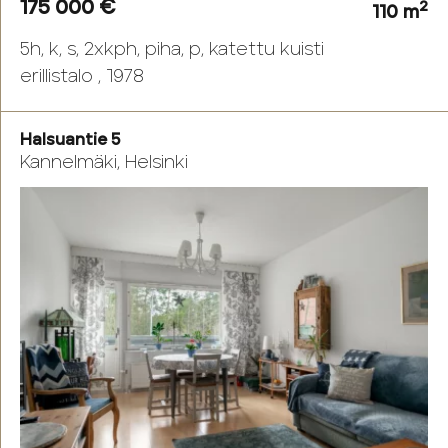
175 000 €
2
110 m
5h, k, s, 2xkph, piha, p, katettu kuisti
erillistalo , 1978
Halsuantie 5
Kannelmäki, Helsinki