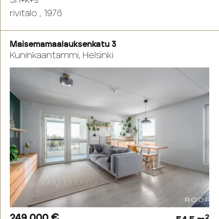
3h+k+s
rivitalo , 1976
Maisemamaalauksenkatu 3
Kuninkaantammi, Helsinki
249 000 €
2