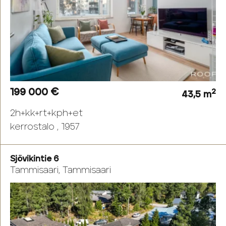
199 000 €
2
43,5 m
2h+kk+rt+kph+et
kerrostalo , 1957
Sjövikintie 6
Tammisaari, Tammisaari