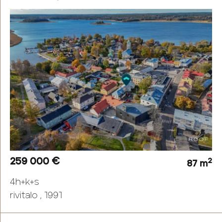
259 000 €
2
87 m
4h+k+s
rivitalo , 1991