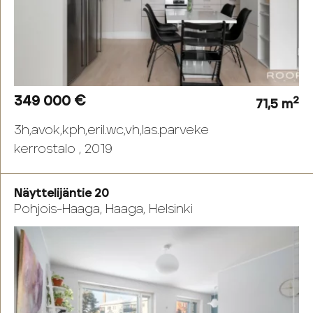
349 000 €
2
71,5 m
3h,avok,kph,eril.wc,vh,las.parveke
kerrostalo , 2019
Näyttelijäntie 20
Pohjois-Haaga, Haaga, Helsinki