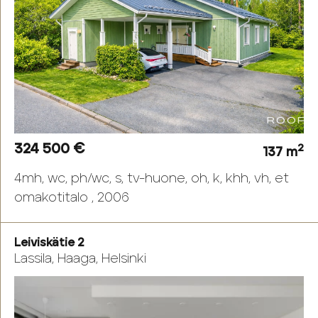
324 500 €
2
137 m
4mh, wc, ph/wc, s, tv-huone, oh, k, khh, vh, et
omakotitalo , 2006
Leiviskätie 2
Lassila, Haaga, Helsinki