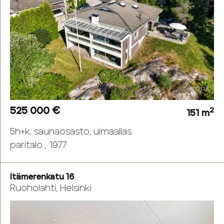
525 000 €
2
151 m
5h+k, saunaosasto, uimaallas
paritalo , 1977
Itämerenkatu 16
Ruoholahti, Helsinki