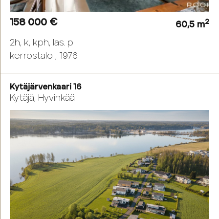
158 000 €
2
60,5 m
2h, k, kph, las. p
kerrostalo , 1976
Kytäjärvenkaari 16
Kytäjä, Hyvinkää