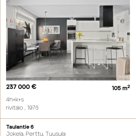
237 000 €
2
105 m
4h+k+s
rivitalo , 1976
Taulantie 6
Jokela, Perttu, Tuusula