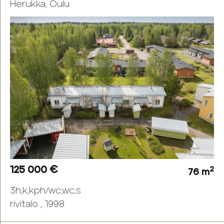
Herukka, Oulu
125 000 €
2
76 m
3h,k,kph/wc,wc,s
rivitalo , 1998