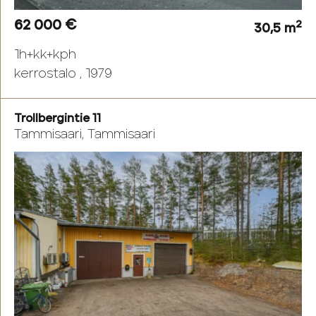
62 000 €
2
30,5 m
1h+kk+kph
kerrostalo , 1979
Trollbergintie 11
Tammisaari, Tammisaari