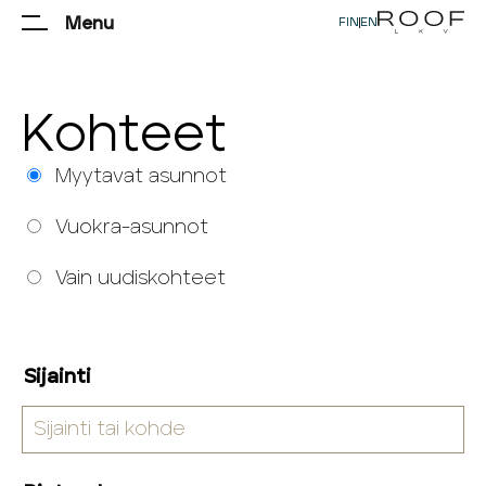
Menu
FIN
|
EN
K
o
h
t
e
e
t
Myytavat asunnot
Vuokra-asunnot
Vain uudiskohteet
Sijainti