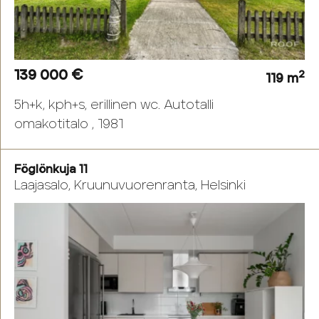
139 000 €
2
119 m
5h+k, kph+s, erillinen wc. Autotalli
omakotitalo , 1981
Föglönkuja 11
Laajasalo, Kruunuvuorenranta, Helsinki