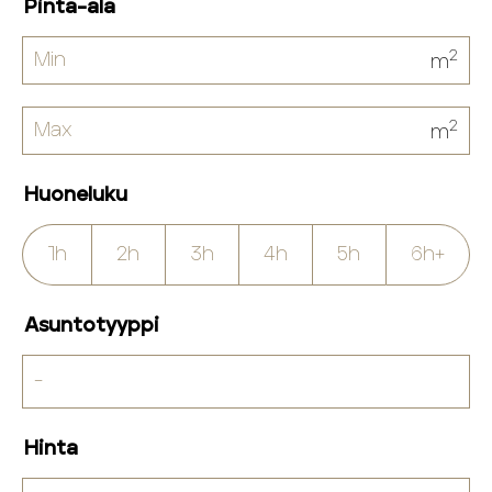
Pinta-ala
2
m
2
m
Huoneluku
1h
2h
3h
4h
5h
6h+
Asuntotyyppi
Hinta