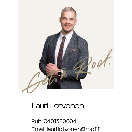
Lauri Lotvonen
Puh: 0401380004
Email: lauri.lotvonen@roof.fi