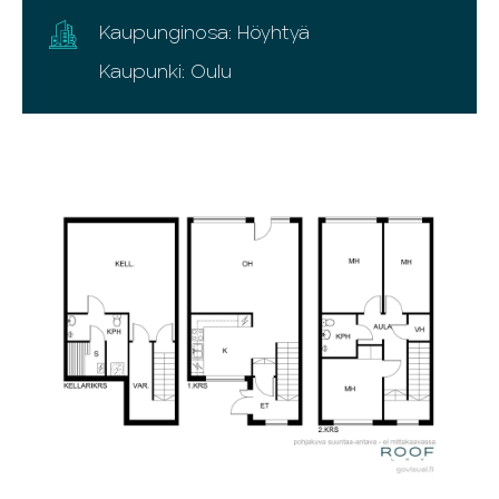
Kaupunginosa: Höyhtyä
Kaupunki: Oulu