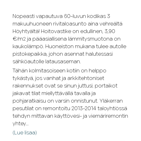
Nopeasti vapautuva 60-luvun kodikas 3
makuuhuoneen rivitaloasunto aina vehreältä
Höyhtyältä! Hoitovastike on edullinen, 3,90
€/m² ja pääasiallisena lämmitysmuotona on
kaukolämpö. Huoneiston mukana tulee autolle
pistokepaikka, johon asennat halutessasi
sähköautolle latausaseman.
Tähän kolmitasoiseen kotiin on helppo
tykästyä, jos vanhat ja arkkitehtoniset
rakennukset ovat se sinun juttusi; portaikot
jakavat tilat miellyttävällä tavalla ja
pohjaratkaisu on varsin onnistunut. Yläkerran
pesutilat on remontoitu 2013-2014 taloyhtiössä
tehdyn mittavan käyttövesi- ja viemäriremontin
yhtey...
(Lue lisaa)