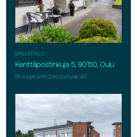
ERILLISTALO
Kenttäpostinkuja 5, 90150, Oulu
5h,k,kph,khh,2wc,s,vh,var.,AT