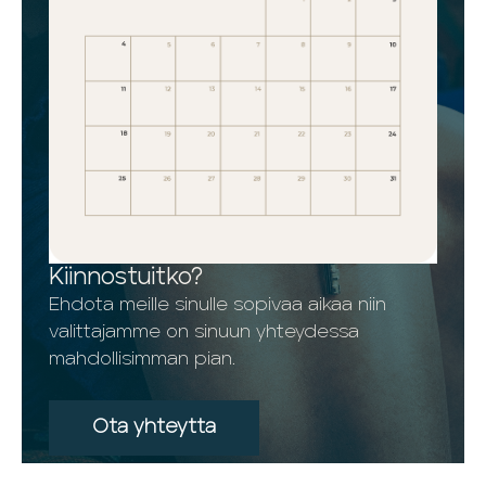
Kiinnostuitko?
Ehdota meille sinulle sopivaa aikaa niin
valittajamme on sinuun yhteydessa
mahdollisimman pian.
Ota yhteytta