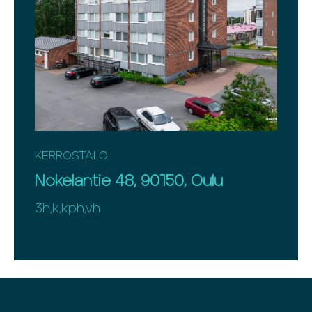
KERROSTALO
Nokelantie 48, 90150, Oulu
3h,k,kph,vh