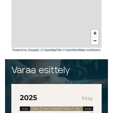
+
−
Powered by
Geoapify
|
© OpenMapTiles
© OpenStreetMap
contributors
Varaa esittely