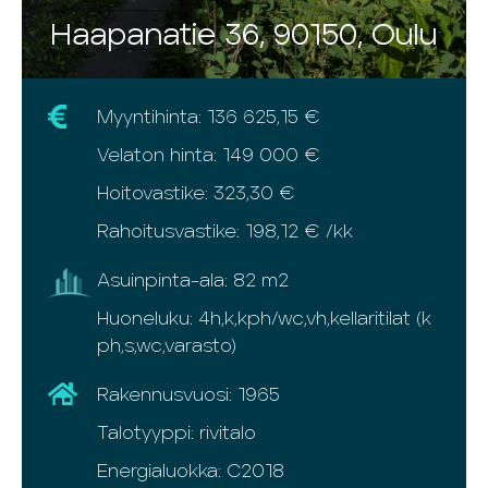
Haapanatie 36, 90150, Oulu
Myyntihinta: 136 625,15 €
Velaton hinta: 149 000 €
Hoitovastike: 323,30 €
Rahoitusvastike: 198,12 € /kk
Asuinpinta-ala: 82 m2
Huoneluku: 4h,k,kph/wc,vh,kellaritilat (k
ph,s,wc,varasto)
Rakennusvuosi: 1965
Talotyyppi: rivitalo
Energialuokka: C2018