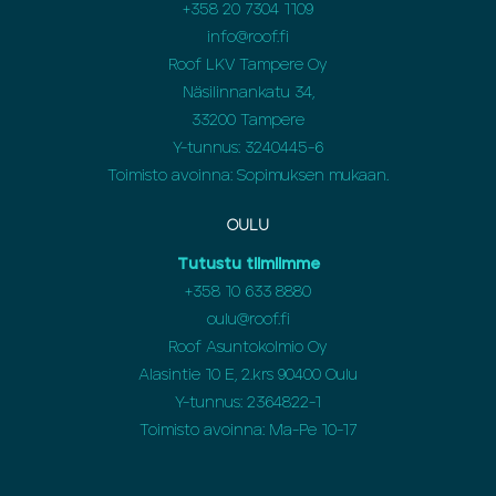
+358 20 7304 1109
info@roof.fi
Roof LKV Tampere Oy
Näsilinnankatu 34,
33200 Tampere
Y-tunnus: 3240445-6
Toimisto avoinna: Sopimuksen mukaan.
OULU
Tutustu tiimiimme
+358
10 633 8880
oulu@roof.fi
Roof Asuntokolmio Oy
Alasintie 10 E, 2.krs 90400 Oulu
Y-tunnus: 2364822-1
Toimisto avoinna: Ma-Pe 10-17