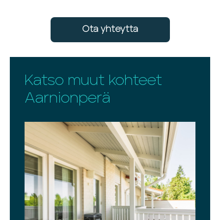
Ota yhteytta
Katso muut kohteet
Aarnionperä