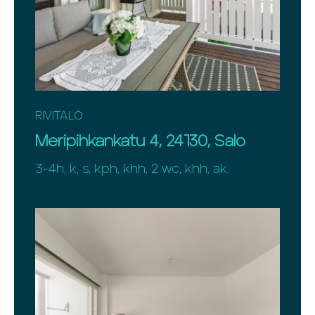
RIVITALO
Meripihkankatu 4, 24130, Salo
3-4h, k, s, kph, khh, 2 wc, khh, ak.