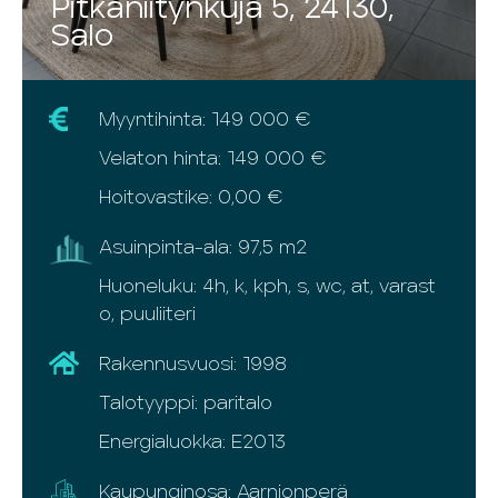
Pitkäniitynkuja 5, 24130,
Salo
Myyntihinta: 149 000 €
Velaton hinta: 149 000 €
Hoitovastike: 0,00 €
Asuinpinta-ala: 97,5 m2
Huoneluku: 4h, k, kph, s, wc, at, varast
o, puuliiteri
Rakennusvuosi: 1998
Talotyyppi: paritalo
Energialuokka: E2013
Kaupunginosa: Aarnionperä