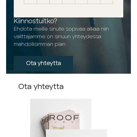
Kiinnostuitko?
Ehdota meille sinulle sopivaa aikaa niin
valittajamme on sinuun yhteydessa
mahdollisimman pian.
Ota yhteytta
Ota yhteytta