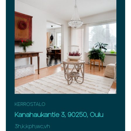
KERROSTALO
Kanahaukantie 3, 90250, Oulu
3h,k,kph,wc,vh