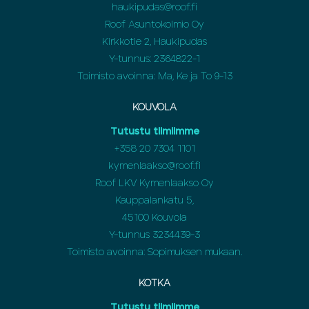
haukipudas@roof.fi
Roof Asuntokolmio Oy
Kirkkotie 2, Haukipudas
Y-tunnus: 2364822-1
Toimisto avoinna: Ma, Ke ja To 9-13
KOUVOLA
Tutustu tiimiimme
+358
20 7304 1101
kymenlaakso@roof.fi
Roof LKV Kymenlaakso Oy
Kauppalankatu 5,
45100 Kouvola
Y-tunnus 3234439-3
Toimisto avoinna: Sopimuksen mukaan.
KOTKA
Tutustu tiimiimme