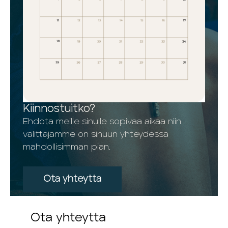
Kiinnostuitko?
Ehdota meille sinulle sopivaa aikaa niin
valittajamme on sinuun yhteydessa
mahdollisimman pian.
Ota yhteytta
Ota yhteytta