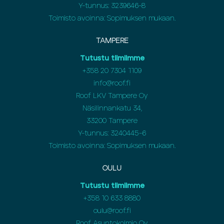
Y-tunnus: 3239646-8
Toimisto avoinna: Sopimuksen mukaan.
TAMPERE
Tutustu tiimiimme
+358 20 7304 1109
info@roof.fi
Roof LKV Tampere Oy
Näsilinnankatu 34,
33200 Tampere
Y-tunnus: 3240445-6
Toimisto avoinna: Sopimuksen mukaan.
OULU
Tutustu tiimiimme
+358
10 633 8880
oulu@roof.fi
Roof Asuntokolmio Oy