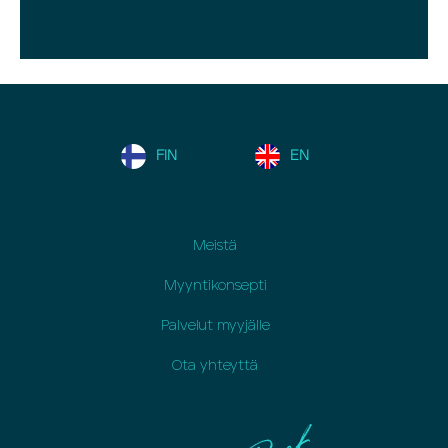
FIN
EN
Meistä
Myyntikonsepti
Palvelut myyjälle
Ota yhteyttä