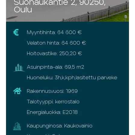
Suohaukantie 2, 90250,
Oulu
Myyntihinta: 64 600 €
Velaton hinta: 64 600 €
Hoitovastike: 250,20 €
Asuinpinta-ala: 69,5 m2
Huoneluku: 3h,k,kph,lasitettu parveke
Rakennusvuosi: 1969
Talotyyppi: kerrostalo
Energialuokka: E2018
Kaupunginosa: Kaukovainio