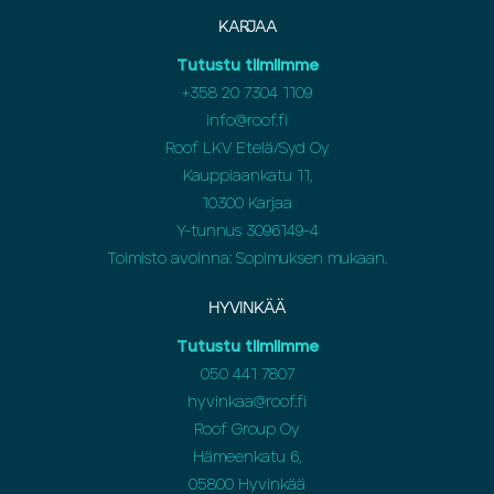
KARJAA
Tutustu tiimiimme
+358 20 7304 1109
info@roof.fi
Roof LKV Etelä/Syd Oy
Kauppiaankatu 11,
10300 Karjaa
Y-tunnus 3096149-4
Toimisto avoinna: Sopimuksen mukaan.
HYVINKÄÄ
Tutustu tiimiimme
050 441 7807
hyvinkaa@roof.fi
Roof Group Oy
Hämeenkatu 6,
05800 Hyvinkää