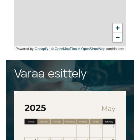
+
−
Powered by
Geoapify
|
© OpenMapTiles
© OpenStreetMap
contributors
Varaa esittely