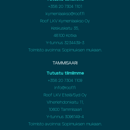
+358
20 7304 1101
kymenlaakso@roof.fi
Roof LKV Kymenlaakso Oy
Keskuskatu 35,
48100 Kotka
Y-tunnus 3234439-3
Toimisto avoinna: Sopimuksen mukaan.
TAMMISAARI
Tutustu tiimiimme
+358 20 7304 1109
info@roof.fi
Roof LKV Etelä/Syd Oy
Viherlehdonkatu 11,
10600 Tammisaari
Y-tunnus 3096149-4
Toimisto avoinna: Sopimuksen mukaan.