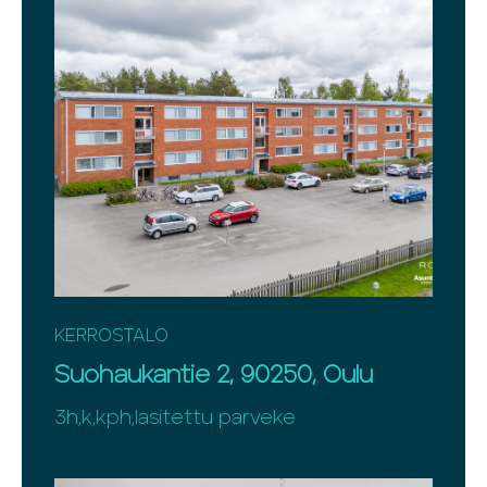
KERROSTALO
Suohaukantie 2, 90250, Oulu
3h,k,kph,lasitettu parveke