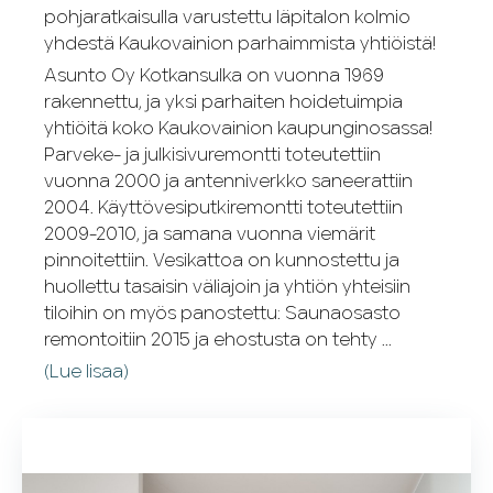
pohjaratkaisulla varustettu läpitalon kolmio
yhdestä Kaukovainion parhaimmista yhtiöistä!
Asunto Oy Kotkansulka on vuonna 1969
rakennettu, ja yksi parhaiten hoidetuimpia
yhtiöitä koko Kaukovainion kaupunginosassa!
Parveke- ja julkisivuremontti toteutettiin
vuonna 2000 ja antenniverkko saneerattiin
2004. Käyttövesiputkiremontti toteutettiin
2009-2010, ja samana vuonna viemärit
pinnoitettiin. Vesikattoa on kunnostettu ja
huollettu tasaisin väliajoin ja yhtiön yhteisiin
tiloihin on myös panostettu: Saunaosasto
remontoitiin 2015 ja ehostusta on tehty ...
(Lue lisaa)