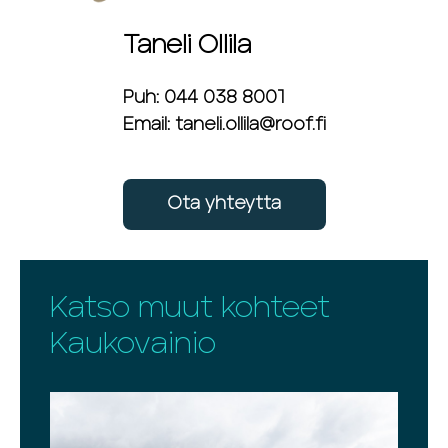
Taneli Ollila
Puh: 044 038 8001
Email: taneli.ollila@roof.fi
Ota yhteytta
Katso muut kohteet
Kaukovainio