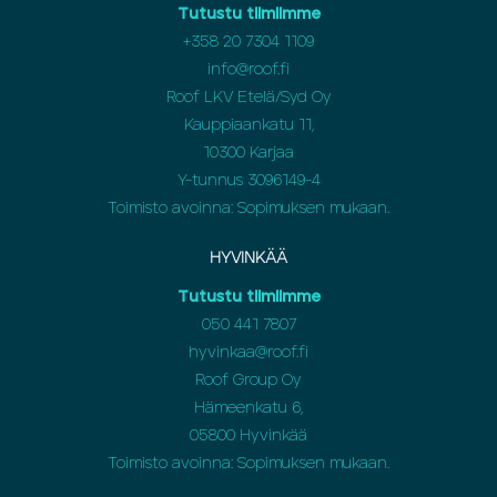
Tutustu tiimiimme
+358 20 7304 1109
info@roof.fi
Roof LKV Etelä/Syd Oy
Kauppiaankatu 11,
10300 Karjaa
Y-tunnus 3096149-4
Toimisto avoinna: Sopimuksen mukaan.
HYVINKÄÄ
Tutustu tiimiimme
050 441 7807
hyvinkaa@roof.fi
Roof Group Oy
Hämeenkatu 6,
05800 Hyvinkää
Toimisto avoinna: Sopimuksen mukaan.