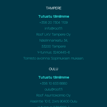
TAMPERE
Tutustu tiimiimme
+358 20 7304 1109
info@roof.fi
Roof LKV Tampere Oy
Näsilinnankatu 34,
33200 Tampere
Y-tunnus: 3240445-6
Toimisto avoinna: Sopimuksen mukaan.
OULU
Tutustu tiimiimme
+358
10 633 8880
oulu@roof.fi
Roof Asuntokolmio Oy
Alasintie 10 E, 2.krs 90400 Oulu