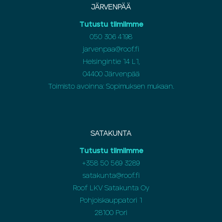
JÄRVENPÄÄ
Tutustu tiimiimme
050 306 4198
jarvenpaa@roof.fi
Helsingintie 14 L1,
04400 Järvenpää
Toimisto avoinna: Sopimuksen mukaan.
SATAKUNTA
Tutustu tiimiimme
+358 50 569 3289
satakunta@roof.fi
Roof LKV Satakunta Oy
Pohjoiskauppatori 1
28100 Pori