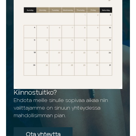
Kiinnostuitko?
Ehdota meille sinulle sopivaa aikaa niin
valittajamme on sinuun yhteydessa
mahdollisimman pian.
Ota yhteytta