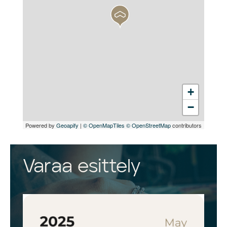
+
−
Powered by
Geoapify
|
© OpenMapTiles
© OpenStreetMap
contributors
Varaa esittely