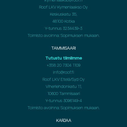
kymenlaakso@roof.fi
Roof LKV Kymenlaakso Oy
Keskuskatu 35,
48100 Kotka
Y-tunnus 3234439-3
Toimisto avoinna: Sopimuksen mukaan.
TAMMISAARI
Tutustu tiimiimme
+358 20 7304 1109
info@roof.fi
Roof LKV Etelä/Syd Oy
Viherlehdonkatu 11,
10600 Tammisaari
Y-tunnus 3096149-4
Toimisto avoinna: Sopimuksen mukaan.
KARJAA