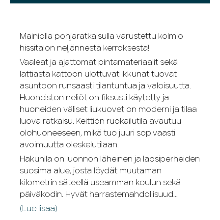
Mainiolla pohjaratkaisulla varustettu kolmio
hissitalon neljännestä kerroksesta!
Vaaleat ja ajattomat pintamateriaalit sekä
lattiasta kattoon ulottuvat ikkunat tuovat
asuntoon runsaasti tilantuntua ja valoisuutta.
Huoneiston neliöt on fiksusti käytetty ja
huoneiden väliset liukuovet on moderni ja tilaa
luova ratkaisu. Keittiön ruokailutila avautuu
olohuoneeseen, mikä tuo juuri sopivaasti
avoimuutta oleskelutilaan.
Hakunila on luonnon läheinen ja lapsiperheiden
suosima alue, josta löydät muutaman
kilometrin säteellä useamman koulun sekä
päiväkodin. Hyvät harrastemahdollisuud...
(Lue lisaa)