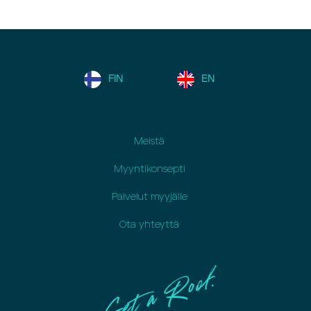
Näytä asiakirjat: Kaskelantie
7
FIN
EN
Meistä
Myyntikonsepti
Palvelut myyjälle
Ota yhteyttä