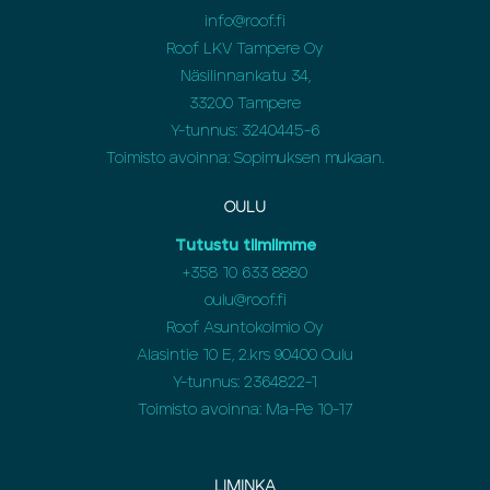
info@roof.fi
Roof LKV Tampere Oy
Näsilinnankatu 34,
33200 Tampere
Y-tunnus: 3240445-6
Toimisto avoinna: Sopimuksen mukaan.
OULU
Tutustu tiimiimme
+358
10 633 8880
oulu@roof.fi
Roof Asuntokolmio Oy
Alasintie 10 E, 2.krs 90400 Oulu
Y-tunnus: 2364822-1
Toimisto avoinna: Ma-Pe 10-17
LIMINKA