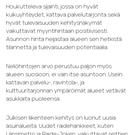
Houkutteleva sijainti, jossa on hyvät
kulkuyhteydet, kattava palvelutarjonta sekä
hyvät tulevaisuuden kehitysnäkymät
vaikuttavat myyntihintaan positiivisesti.
Asunnon hinta heijastaa alueen sen hetkistä
tilannetta ja tulevaisuuden potentiaalia.
Neliöhintojen arvo perustuu paljon myös
alueen suosioon, ei vain itse asuntoon. Usein
kattavan palvelu-, ravintola-, ja
kulttuuritarjonnan ympäröimät alueet vetävät
asukkaita puoleensa.
Julkisen liikenteen kehitys on luonut uusia
asuinalueita. Uudet raidehankkeet, kuten
Länsimetro ja Raide-Jokeri, vaikuttavat reittien