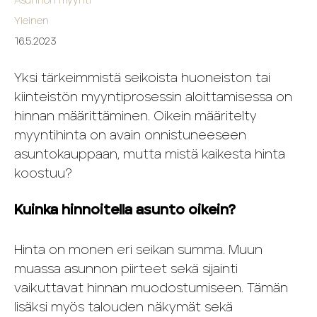
Asunnon myynti
Yleinen
16.5.2023
Yksi tärkeimmistä seikoista huoneiston tai
kiinteistön myyntiprosessin aloittamisessa on
hinnan määrittäminen. Oikein määritelty
myyntihinta on avain onnistuneeseen
asuntokauppaan, mutta mistä kaikesta hinta
koostuu?
Kuinka hinnoitella asunto oikein?
Hinta on monen eri seikan summa. Muun
muassa asunnon piirteet sekä sijainti
vaikuttavat hinnan muodostumiseen. Tämän
lisäksi myös talouden näkymät sekä