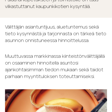
Paluu lähiopetukseen ja toimistoille on taas
vilkastuttanut kaupunkikotien kysyntää.
Välittäjän asiantuntijuus, aluetuntemus sekä
tieto kysynnästä ja tarjonnasta on tärkeä tieto
asunnon onnistuneessa hinnoittelussa.
Muuttuvassa markkinassa kiinteistönvälittäjällä
on osaaminen hinnoitella asuntosi
ajankohtaisimman tiedon mukaan sekä taidot
parhaan myyntituloksen toteuttamiseksi.